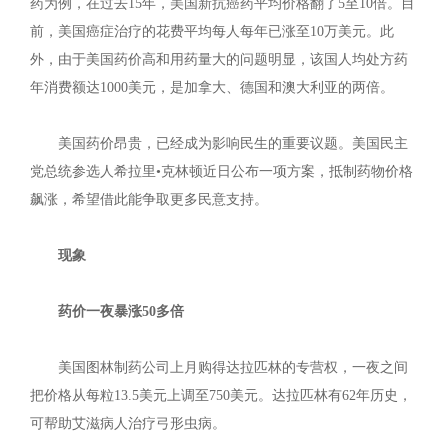
药为例，在过去15年，美国新抗癌药平均价格翻了5至10倍。目
前，美国癌症治疗的花费平均每人每年已涨至10万美元。此
外，由于美国药价高和用药量大的问题明显，该国人均处方药
年消费额达1000美元，是加拿大、德国和澳大利亚的两倍。
美国药价昂贵，已经成为影响民生的重要议题。美国民主
党总统参选人希拉里•克林顿近日公布一项方案，抵制药物价格
飙涨，希望借此能争取更多民意支持。
现象
药价一夜暴涨50多倍
美国图林制药公司上月购得达拉匹林的专营权，一夜之间
把价格从每粒13.5美元上调至750美元。达拉匹林有62年历史，
可帮助艾滋病人治疗弓形虫病。