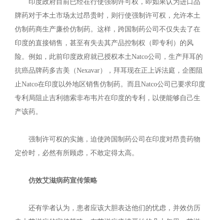
印度政府目前已经在行使强制许可权，即如果认为进口品
牌药对于本土市场太过昂贵时，则行使强制许可权，允许本土
仿制药商生产廉价仿制药。这样，跨国制药公司不仅失去了在
印度的直接销售，甚至有失去其产品控制权（即专利）的风
险。例如，此前印度政府就已授权本土Natco公司，生产拜耳的
抗癌品牌药多吉美（Nexavar），拜耳现在正上诉法庭，企图阻
止Natco在印度以外地区销售仿制药。而且Natco公司已要求印度
专利局阻止吉利德索非布韦片在印度的专利，以便能够自己生
产该药。
强制许可权的实施，迫使跨国制药公司在印度对昂贵药物
定价时，必然有所顾虑，不敢定得太高。
仿效艾滋病药宣传策略
还有学者认为，患者应该大胆表达他们的忧虑，并效仿历