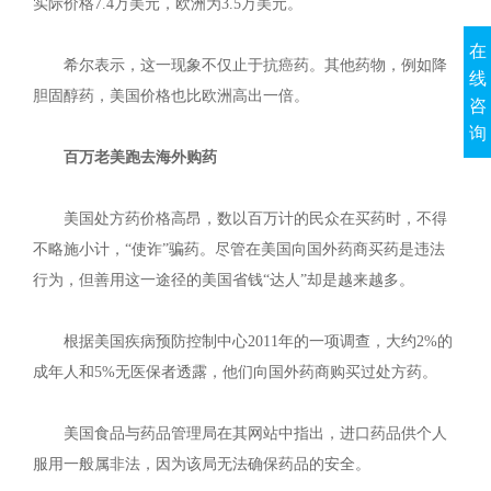
实际价格7.4万美元，欧洲为3.5万美元。
在
希尔表示，这一现象不仅止于抗癌药。其他药物，例如降
线
胆固醇药，美国价格也比欧洲高出一倍。
咨
询
百万老美跑去海外购药
美国处方药价格高昂，数以百万计的民众在买药时，不得
不略施小计，“使诈”骗药。尽管在美国向国外药商买药是违法
行为，但善用这一途径的美国省钱“达人”却是越来越多。
根据美国疾病预防控制中心2011年的一项调查，大约2%的
成年人和5%无医保者透露，他们向国外药商购买过处方药。
美国食品与药品管理局在其网站中指出，进口药品供个人
服用一般属非法，因为该局无法确保药品的安全。