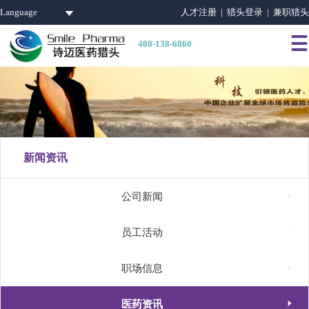
Language
人才注册 |
猎头登录 |
兼职猎头

400-138-6860
新闻资讯

公司新闻

员工活动

职场信息

医药资讯