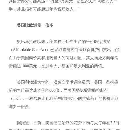
其自费部分可能高达2.5万至3万美元，超过家庭平均收入的一
半，并且很有可能超过年均税后收入。”
美国比欧洲贵一倍多
奥巴马执政以来，美国在2010年出台的平价医疗法案
（Affordable Care Act）已采取措施控制医疗保健费用支出，然
而由于美国药价高和用药量大的问题明显，其人均处方药年消
费额达1000美元，是加拿大、德国和澳大利亚的两倍。
英国利物浦大学的一项独立学术调查显示，美国一些抗癌
药的售价高达成本价的600倍，而美国酪氨酸激酶抑制剂
（TKIs，一种号称比化疗药副作用更小的抗癌药）的售价比欧
洲贵一倍多。
据报道，目前，美国癌症治疗的花费平均每人每年在7.5万