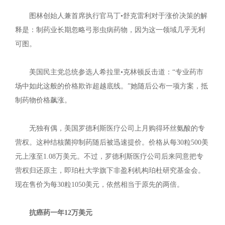
图林创始人兼首席执行官马丁•舒克雷利对于涨价决策的解
释是：制药业长期忽略弓形虫病药物，因为这一领域几乎无利
可图。
美国民主党总统参选人希拉里•克林顿反击道：“专业药市
场中如此这般的价格欺诈超越底线。”她随后公布一项方案，抵
制药物价格飙涨。
无独有偶，美国罗德利斯医疗公司上月购得环丝氨酸的专
营权。这种结核菌抑制药随后被迅速提价。价格从每30粒500美
元上涨至1.08万美元。不过，罗德利斯医疗公司后来同意把专
营权归还原主，即珀杜大学旗下非盈利机构珀杜研究基金会。
现在售价为每30粒1050美元，依然相当于原先的两倍。
抗癌药一年12万美元