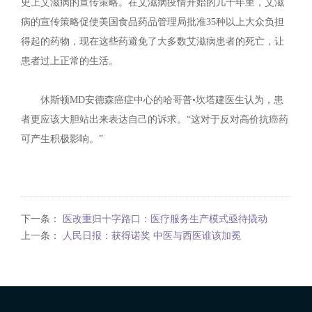
史上艾滋病的宣传策略。在艾滋病疫情开始的几十年里，艾滋
病的宣传策略促使美国食品药品管理局批准35种以上大众负担
得起的药物，现在这些药避免了大多数艾滋病患者的死亡，让
患者过上正常的生活。
休斯顿MD安德森癌症中心的哈哥普•坎塔建医生认为，患
者更应该大胆站出来表达自己的诉求。“这对于反对高价抗癌药
可产生积极影响。”
下一条：
医改重归十字路口：医疗服务生产模式亟待撬动
上一条：
人民日报：获得诺奖 中医与西医谁该加冕