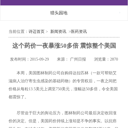

猎头园地
当前位置：
诗迈首页
>
新闻资讯
>
医药资讯
这个药价一夜暴涨50多倍 震惊整个美国
发布时间：2015-09-29
来源： 广州日报
浏览量：2870
本周，美国图林制药公司自购得达拉匹林（一款可帮助艾
滋病人治疗寄生虫感染的基础药物）的专营权后，一夜之间把
价格从每粒13.5美元上调至750美元，涨幅达50多倍，令全美国
都震惊了。
尽管迫于巨大的舆论压力，图林制药公司最后决定收回涨
价的决定。但是，美国药价持续上涨却是不争的事实。以抗癌