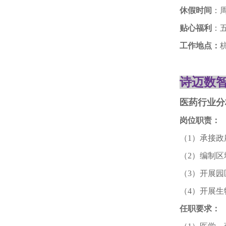
休假时间
：
贴心福利
：
工作地点：
诗迈数
医药行业分
岗位职责
：
（1）承接
（2）编制
（3）开展
（4）开展
任职
要求
：