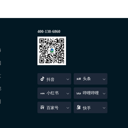
400-138-6860
海
国
京
头条
抖音
都
小红书
哔哩哔哩
州
百家号
快手