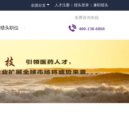

人才注册 |
猎头登录 |
兼职猎头
全国分支
免费咨询热线

猎头职位
400-138-6860