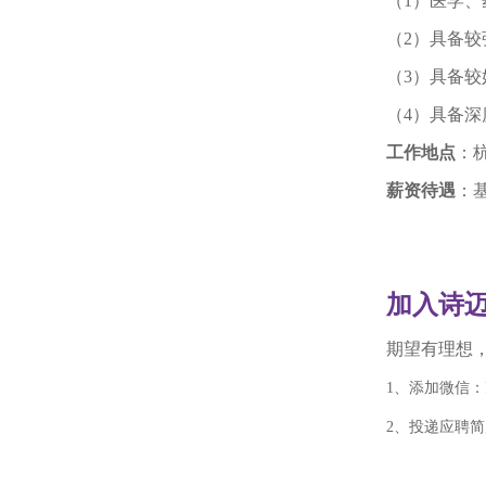
（1）医学
（2）具备
（3）
具备较
（4）具备
工作地点
：
薪资待遇
：
加入诗
期望有理想
1、
添加微信：
2、投递应聘简