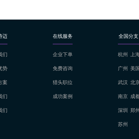
诗迈
在线服务
全国分支
我们
企业下单
杭州
上
优势
免费咨询
广州
美
方案
猎头职位
武汉
北
我们
成功案例
南京
成
我们
深圳
郑
苏州