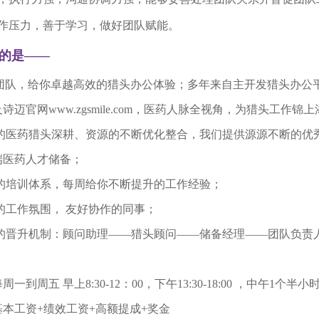
作压力，善于学习，做好团队赋能。
的是——
团队，给你卓越高效的猎头办公体验；多年来自主开发猎头办公
及诗迈官网
www.zgsmile.com
，医药人脉全视角，为猎头工作锦上
年的医药猎头深耕、资源的不断优化整合，我们提供源源不断的优
端医药人才储备；
发的培训体系，每周给你不断提升的工作经验；
的工作氛围，
友好协作的同事；
开的晋升机制：顾问助理——猎头顾问
——储备经理——团队负责
每周一到周五 早上
8:30-12
：
00
，下午
13:30-18:00
，中午
1
个半小
基本工资
+
绩效工资
+
高额提成
+
奖金