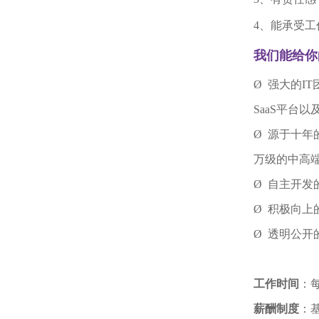
4
、能承受工
我们能给你
Ø 强大的
IT
SaaS
平台以
Ø 源于十
万级的中高
Ø 自主开
Ø 积极向上
Ø 透明公
工作时间
：
薪酬制度
：