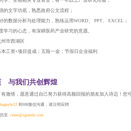
、药学、生物相关专业背景，有一年以上产业研究经验；
较强的文字功底，熟悉政府公文流程；
好的数据分析与处理能力，熟练运用
WORD、 PPT、 EXCEL；
深度学习的心态，有深耕医药产业研究的意愿。
杭州市西湖区
基本工资
+项目提成；五险一金；节假日企业福利
迈 与我们共创辉煌
，有激情，愿意通过自己努力获得高额回报的朋友加入诗迈！您
happyhr22
和HR微信沟通，请注明应聘
历至:
renee@zgsmile.com