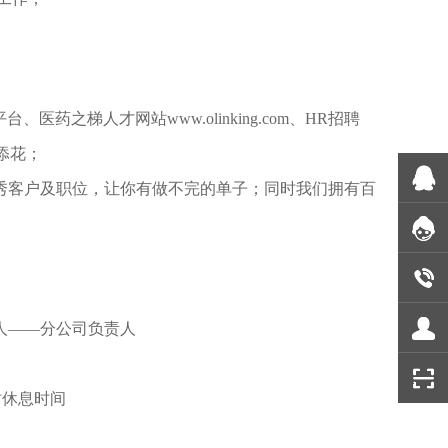
平台、医药之梯人才网站
www.olinking.com
、
HR
招聘
添花；
秀客户及职位，让你有做不完的单子；同时我们拥有百
人
——
分公司负责人
时休息时间