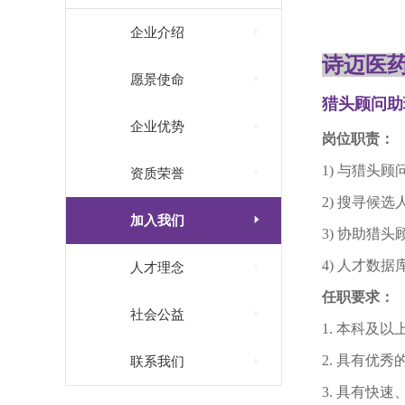

企业介绍
诗迈医

愿景使命
猎头顾问助

企业优势
岗位职责：
1) 与猎头

资质荣誉
2) 搜寻候

加入我们
3) 协助猎
4) 人才数

人才理念
任职要求：

社会公益
1. 本科及
2. 具有优

联系我们
3. 具有快