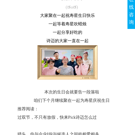
线
(ಡωಡ)
咨
大家聚在一起祝寿星生日快乐
询
一起等着寿星吹蜡烛
一起分享好吃的
诗迈的大家一直在一起
本次的生日会就要告一段落啦
咱们下个月继续聚在一起
为寿星庆祝生日
推荐阅读：
过双节，不只有放假，快来Pick诗迈怎么过
猎头，你与企业HR与候选人之间的相爱相杀