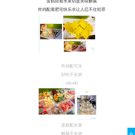
蛋糕陪着水果切盘美味解腻
炸鸡配着肥宅快乐水让人忍不住犯罪
炸鸡配可乐
好吃不长肉
(ಡωಡ)
蛋糕配水果
解腻不长肉
在