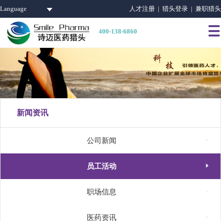
Language
人才注册 |
猎头登录 |
兼职猎头

400-138-6860
新闻资讯

公司新闻

员工活动

职场信息

医药资讯