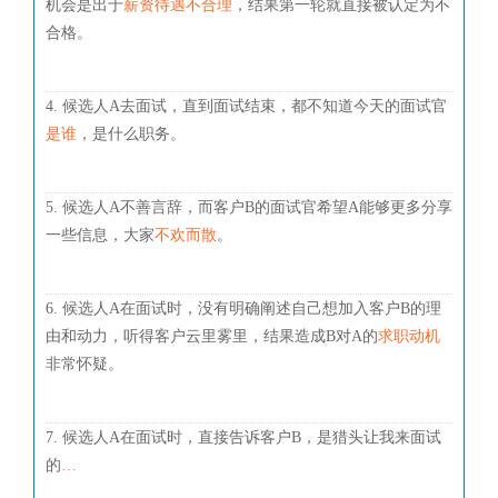
机会是出于
薪资待遇不合理
，结果第一轮就直接被认定为不
合格。
4. 候选人A去面试，直到面试结束，都不知道今天的面试官
是谁
，是什么职务。
5. 候选人A不善言辞，而客户B的面试官希望A能够更多分享
一些信息，大家
不欢而散
。
6. 候选人A在面试时，没有明确阐述自己想加入客户B的理
由和动力，听得客户云里雾里，结果造成B对A的
求职动机
非常怀疑。
7. 候选人A在面试时，直接告诉客户B，是猎头让我来面试
的
…