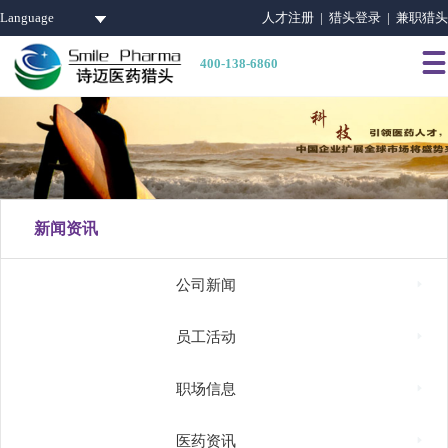
Language
人才注册 |
猎头登录 |
兼职猎头

400-138-6860
新闻资讯

公司新闻

员工活动

职场信息

医药资讯