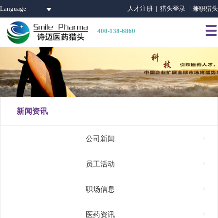
Language
人才注册 |
猎头登录 |
兼职猎头

400-138-6860
新闻资讯

公司新闻

员工活动

职场信息

医药资讯