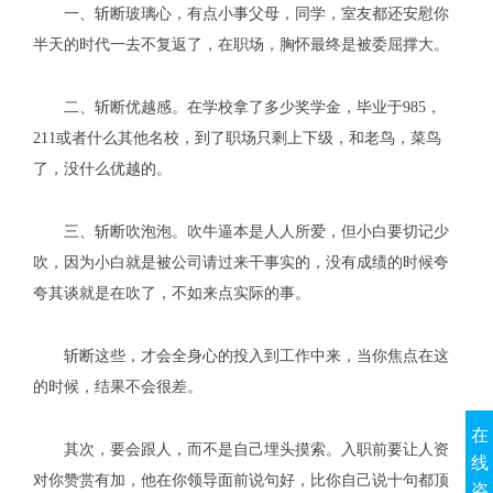
一、斩断玻璃心，有点小事父母，同学，室友都还安慰你
半天的时代一去不复返了，在职场，胸怀最终是被委屈撑大。
二、斩断优越感。在学校拿了多少奖学金，毕业于
985
，
211
或者什么其他名校，到了职场只剩上下级，和老鸟，菜鸟
了，没什么优越的。
三、斩断吹泡泡。吹牛逼本是人人所爱，但小白要切记少
吹，因为小白就是被公司请过来干事实的，没有成绩的时候夸
夸其谈就是在吹了，不如来点实际的事。
斩断这些，才会全身心的投入到工作中来，当你焦点在这
的时候，结果不会很差。
在
其次，要会跟人，而不是自己埋头摸索。入职前要让人资
线
对你赞赏有加，他在你领导面前说句好，比你自己说十句都顶
咨