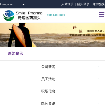
Language
人才注册 |
猎头登录 |
兼职猎头

400-138-6860
新闻资讯

公司新闻

员工活动

职场信息

医药资讯