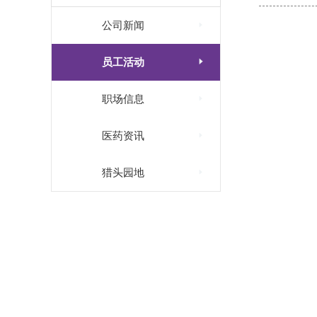

公司新闻

员工活动

职场信息

医药资讯

猎头园地