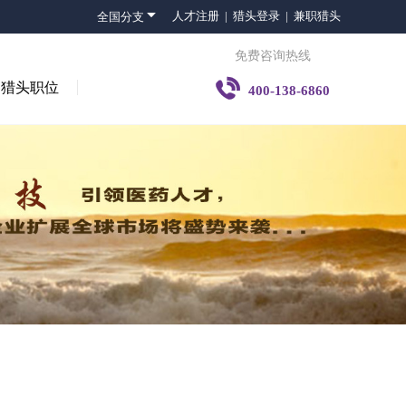

人才注册 |
猎头登录 |
兼职猎头
全国分支
免费咨询热线

猎头职位
400-138-6860