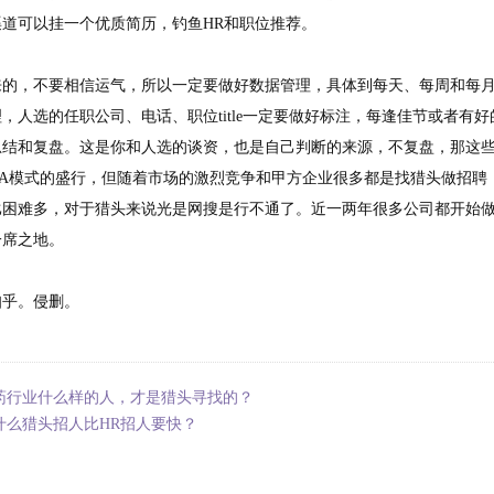
道可以挂一个优质简历，钓鱼HR和职位推荐。
算出来的，不要相信运气，所以一定要做好数据管理，具体到每天、每周和每
，人选的任职公司、电话、职位title一定要做好标注，每逢佳节或者有
总结和复盘。这是你和人选的谈资，也是自己判断的来源，不复盘，那这
KA模式的盛行，但随着市场的激烈竞争和甲方企业很多都是找猎头做招聘
比困难多，对于猎头来说光是网搜是行不通了。近一两年很多公司都开始做
一席之地。
知乎。侵删。
药行业什么样的人，才是猎头寻找的？
什么猎头招人比HR招人要快？