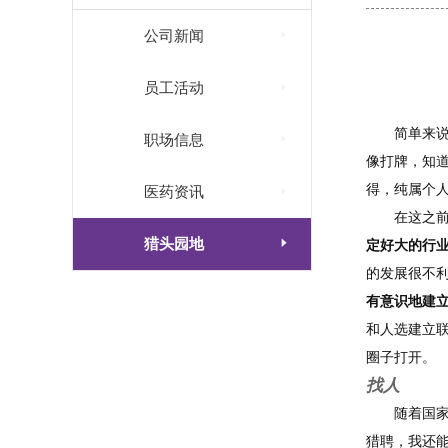

公司新闻

员工活动
简单来

职场信息
像打牌，知
得，纯属个人

医药资讯
在这之

猎头园地
定好大的行业
的发展很不
有意识地建
和人选建立
圈子打开。
找人
随着国
猎聘，我还