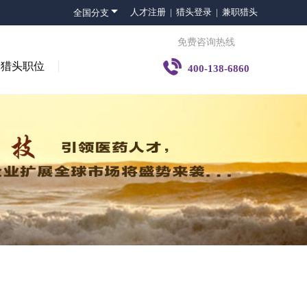

人才注册 |
猎头登录 |
兼职猎头
全国分支
免费咨询热线

猎头职位
400-138-6860