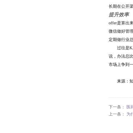
长期在公开渠
提升效率
offer是
微信做好管理
定期做行业
过往是
说，办法总
市场上争到
来源：
下一条：
医
上一条：
为