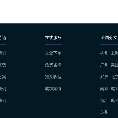
诗迈
在线服务
全国分支
我们
企业下单
杭州
上
优势
免费咨询
广州
美
方案
猎头职位
武汉
北
我们
成功案例
南京
成
我们
深圳
郑
苏州