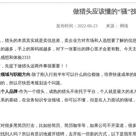
做猎头应该懂的“骚”
发布时间：2022-06-23
来源： 网络
说，猎头的本质其实就是卖信息差，卖企业方对市场和人选想要了解的信
道的越多，手上的筹码就越多，对下一张要出的牌心里才会更有数。今天
感想和体验2333
前，先提下做猎头这两件事很重要！！
领域与职能方向-
除了刚入行前半年可以什么岗位都做，培养快速成单的
利的，所以尽快思考规划这个问题。
立个人品牌
-作为一个猎头，成熟的猎头不依托于平台，个人就是最大的名
联系的基础，在业务知识专业领域，你可以不懂，但是在人力面试的领域
家对很多黑简历打击，比如纷简历、简历咖等等，如果公司不开渠道，很
能找到人吗？所以有意识地避开猎聘，去开拓一些新的方式，以下是我常