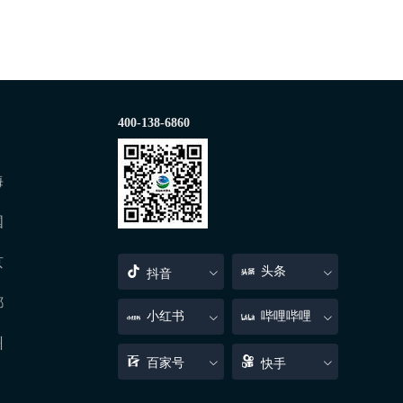
400-138-6860
海
国
京
头条
抖音
都
小红书
哔哩哔哩
州
百家号
快手