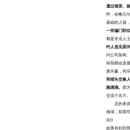
通过领英、
呼，哈喇几
基础的人脉
一些偏门职
都是专业人
约人选见面
问公司架构
候我都会直
惠共赢，何
和猎头交换
跑滴滴。
因
交流个名片
总的来
领域，前期
BD
如果有好的简