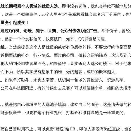
脉脉长期积累个人领域的优质人选。
即使没有岗位，我也会持续不断地加
句，这是一个概率事件，20个人里有1个是积极看机会或者乐于分享的，
，
量变引起质变！
位通过QQ群、论坛、知乎、豆瓣、公众号去发职位广告。
举个例子，曾经
士，然后一个个发私信问，找突破口，知乎、QQ群也是同理。
沟通。
当然前提是这个人是优质的或者有你想挖的料。不要觉得约他见面
、近期面试的机会、行业情况、面过的公司、做转介绍的铺垫，这涉及到心
接把人约到公司或者星巴克，如果值得，直接杀到人选公司楼下。对于他
乐而不为，所以其实没有想象中的难，做的越多，成功的概率越大。
人。
如果单打独斗，未免太辛苦，认识同一领域的其他猎头，资源共享。
为公司在科技园附近，有的时候出去见客户可以顺便接个单，接到的大概
。
说，就是把自己领域里的人选池子填满，建立自己的圈子，这是猎头做的
可能会很辛苦，但要在这个行业扎根，打基础和维持温饱是一样重要的。
历自己暂时用不上，可以免费“赠送”给HR，即使人家没有岗位空缺，也