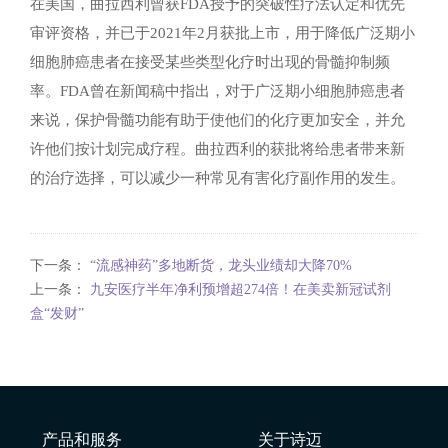
在美国，曲拉西利曾获FDA授予的突破性疗法认定和优先
审评资格，并已于2021年2月获批上市，用于降低广泛期小
细胞肺癌患者在接受某些类型化疗时出现的骨髓抑制频
率。FDA曾在新闻稿中指出，对于广泛期小细胞肺癌患者
来说，保护骨髓功能有助于使他们的化疗更加安全，并允
许他们按计划完成疗程。曲拉西利的获批将给患者带来新
的治疗选择，可以减少一种常见有害化疗副作用的发生。
下一条：
“流感神药”多地断货，龙头业绩却大降70%
上一条：
九安医疗半年净利预增超274倍！在美卖新冠试剂
盒“发财”
产品和服务
关于诗迈