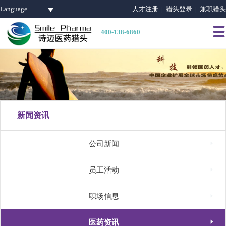
Language
人才注册 |
猎头登录 |
兼职猎头

400-138-6860
新闻资讯

公司新闻

员工活动

职场信息

医药资讯