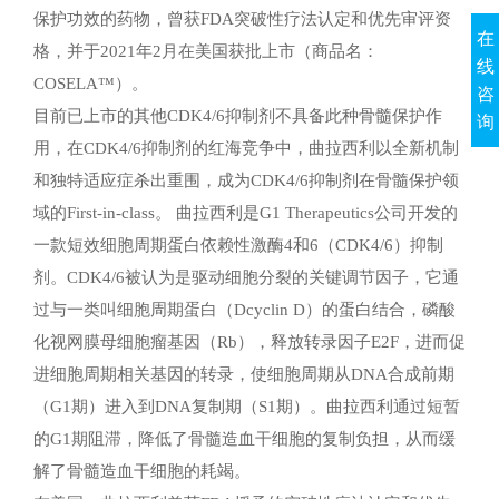
保护功效的药物，曾获FDA突破性疗法认定和优先审评资
在
格，并于2021年2月在美国获批上市（商品名：
线
COSELA™）。
咨
目前已上市的其他CDK4/6抑制剂不具备此种骨髓保护作
询
用，在CDK4/6抑制剂的红海竞争中，曲拉西利以全新机制
和独特适应症杀出重围，成为CDK4/6抑制剂在骨髓保护领
域的First-in-class。
曲拉西利是G1 Therapeutics公司开发的
一款短效细胞周期蛋白依赖性激酶4和6（CDK4/6）抑制
剂。CDK4/6被认为是驱动细胞分裂的关键调节因子，它通
过与一类叫细胞周期蛋白（Dcyclin D）的蛋白结合，磷酸
化视网膜母细胞瘤基因（Rb），释放转录因子E2F，进而促
进细胞周期相关基因的转录，使细胞周期从DNA合成前期
（G1期）进入到DNA复制期（S1期）。曲拉西利通过短暂
的G1期阻滞，降低了骨髓造血干细胞的复制负担，从而缓
解了骨髓造血干细胞的耗竭。