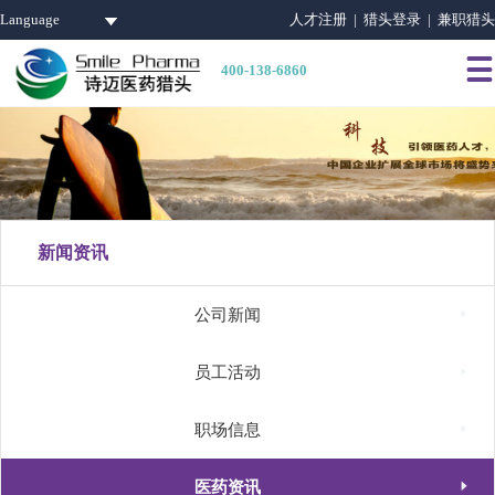
Language
人才注册 |
猎头登录 |
兼职猎头

400-138-6860
新闻资讯

公司新闻

员工活动

职场信息

医药资讯