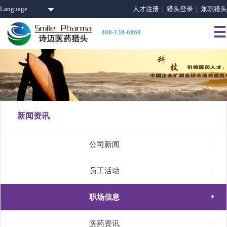
Language
人才注册 |
猎头登录 |
兼职猎头

400-138-6860
新闻资讯

公司新闻

员工活动

职场信息

医药资讯