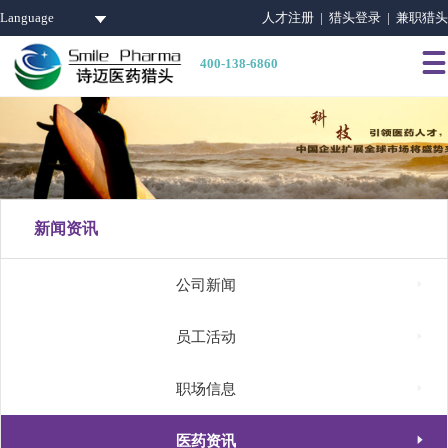
Language
人才注册 |
猎头登录 |
兼职猎头

400-138-6860
新闻资讯

公司新闻

员工活动

职场信息

医药资讯