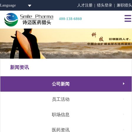
Language
人才注册 |
猎头登录 |
兼职猎头

400-138-6860
新闻资讯

公司新闻

员工活动

职场信息

医药资讯