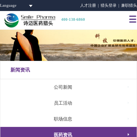
Language
人才注册 |
猎头登录 |
兼职猎头

400-138-6860
新闻资讯

公司新闻

员工活动

职场信息

医药资讯