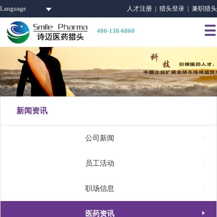
Language
人才注册 |
猎头登录 |
兼职猎头

400-138-6860
新闻资讯

公司新闻

员工活动

职场信息

医药资讯