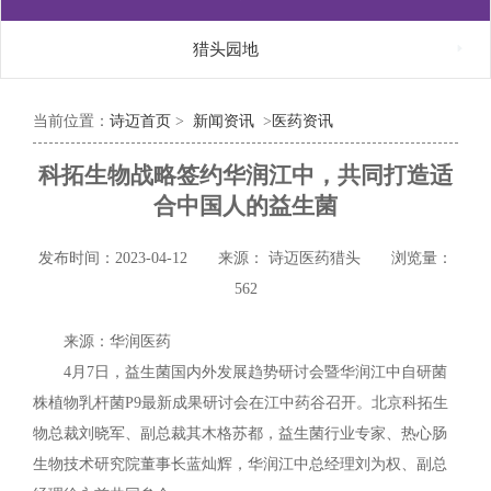

猎头园地
当前位置：
诗迈首页
>
新闻资讯
>
医药资讯
科拓生物战略签约华润江中，共同打造适
合中国人的益生菌
发布时间：2023-04-12
来源： 诗迈医药猎头
浏览量：
562
来源：华润医药
4月7日，益生菌国内外发展趋势研讨会暨华润江中自研菌
株植物乳杆菌P9最新成果研讨会在江中药谷召开。北京科拓生
物总裁刘晓军、副总裁其木格苏都，益生菌行业专家、热心肠
生物技术研究院董事长蓝灿辉，华润江中总经理刘为权、副总