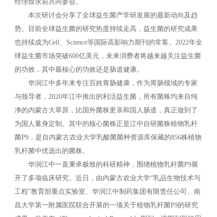
经理徐永前共同参会。
本次研讨会分享了全球益生菌产学研发展的最新动向及趋
势。目前全球益生菌的研究热度持续走高，益生菌的研究成果
也持续成为Cell、Science等国际高影响力期刊的常客。2022年全
球益生菌市场突破600亿美元，未来消费者将越来越关注益生菌
的功效，其中最核心的功效还是肠道健康。
华润江中多年来专注百姓胃肠健康，作为胃肠领域的专家
与领导者，2020年江中推出的利活益生菌，所有菌株均来自纯
净的内蒙古大草原，比国外菌株更亲和国人肠道，真正做到了
为国人量身定制。其中的核心菌株正是江中自研菌株植物乳杆
菌P9，是自内蒙古农业大学乳酸菌菌种资源库保藏的856株植物
乳杆菌中优选出的菌株。
华润江中一直秉承极致的科研精神，围绕植物乳杆菌P9展
开了多项临床研究。近日，由内蒙古农业大学“乳品生物技术与
工程”教育部重点实验室、华润江中制药集团有限责任公司、南
昌大学第一附属医院联合开展的一项关于植物乳杆菌P9的研究