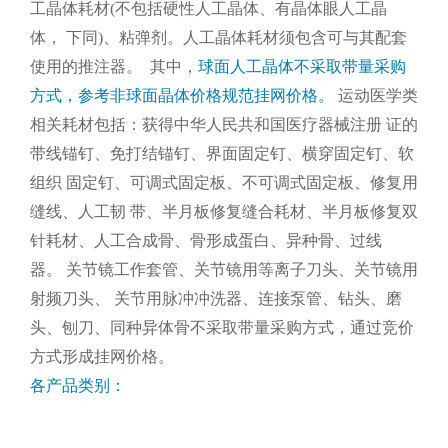
工晶体耗材(不包括硬性人工晶体、有晶体眼人工晶
体， 下同)、粘弹剂。人工晶体耗材须包含可与其配套
使用的推注器。
其中，
球面人工晶体不采取带量采购
方式，参考非球面晶体价格规范挂网价格。
运动医学类
相关耗材包括：获得中华人民共和国医疗器械注册 证的
带线锚钉、免打结锚钉、界面固定钉、横穿固定钉、软
组织 固定钉、可调式固定板、不可调式固定板、修复用
缝线、人工韧 带、半月板修复缝合耗材、半月板修复双
针耗材、人工合成骨、骨形成蛋白、异种骨、过线
器。
关节镜工作套管、关节镜用等离子刀头、关节镜用
射频刀头、 关节用脉冲冲洗器、连接泵管、钻头、磨
头、刨刀、同种异体骨不采取带量采购方式，通过竞价
方式形成挂网价格。
各产品类别：