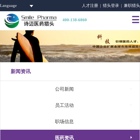
Language
人才注册 |
猎头登录 |
兼职猎头

400-138-6860
新闻资讯

公司新闻

员工活动

职场信息

医药资讯