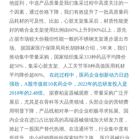
他提到，中选产品质量是我们集采过程中高度关注的一
个因素，通过价格下降，我们有效提升了一批高质量药
品耗材的可及性。比如，心脏支架集采后，材质性能更
好的铬合金支架使用比例由60%上升到90%以上，原先
占据市场较大份额但性能一般的不锈钢支架逐步退出市
场。
据国家医疗保障局局长胡静林介绍，5年来，我们
推动集中带量采购，国家组织集采333种药品平均降价
超50%，集采心脏支架、人工关节等8种高值医用耗材
平均降价超80%。
在此过程中，医药企业创新动力日趋
强劲，A股市值前10名药企中，2022年的总研发投入是
2018年的2.48倍。
据赛柏蓝器械观察，带量采购广泛开
展后，尤其是在骨科等大品类领域，头部企业的营销费
用明显下降，产品线相对单一的企业积极寻求拓展。国
内企业在进口占比较高的高端器械领域加大研发力度，
掀起了一股国产替代热潮。在流通环节，行业集中度有
所提升，中小经销商纷纷探索转型之路。
医疗器械行业