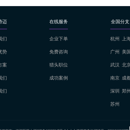
诗迈
在线服务
全国分支
我们
企业下单
杭州
上
优势
免费咨询
广州
美
方案
猎头职位
武汉
北
我们
成功案例
南京
成
我们
深圳
郑
苏州