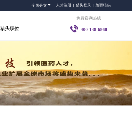

人才注册 |
猎头登录 |
兼职猎头
全国分支
免费咨询热线

猎头职位
400-138-6860