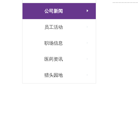

公司新闻

员工活动

职场信息

医药资讯

猎头园地