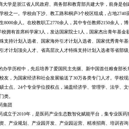
商大学是浙江省人民政府、商务部和教育部共建大学，前身是创建
学校之一。学校由下沙、教工路和桐庐3个校区组成，占地2740亩
生8000余人。在校教职工2770余人，其中专任教师2150余人，
。学校拥有首席科学家3人，发达国家院士1人，国家杰出青年基
殊支持计划入选者、国家海外引才计划入选者、国家优秀青年基
引才计划顶尖人才、省高层次人才特殊支持计划入选者等省部级人
的办学历程中，先后培养了爱国民主先驱、新中国首任粮食部长
校友，为国家经济和社会发展输送了30万各类专门人才。学校现
硕士点、24个专业学位授权点，涵盖经济学、管理学、法学、
大门类。
药集团
药成立于2010年，是医药产业生态数智化赋能平台，集专业医
资、产业规划、产业园开发、产业园运营、精准招商、培训咨询