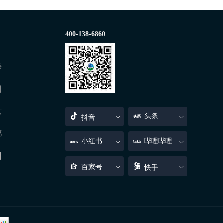
400-138-6860
海
国
京
头条
抖音
都
小红书
哔哩哔哩
州
百家号
快手