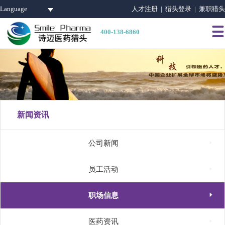
Language
人才注册 |
猎头登录 |
兼职猎头

400-138-6860
新闻资讯

公司新闻

员工活动

职场信息

医药资讯