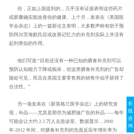
但，正如上面提到的，几乎没有证据表明这些药片
或胶囊确实能改善你的健康。上个月，发表在《美国医
学会杂志》上的一篇新论文表明，大多数声称有助于预
防阿尔茨海默氏症或改善记忆力的补充剂实际上并没有
起到类似的作用。
他们写道:“目前还没有一种已知的膳食补充剂可以
预防认知能力下降或痴呆，但这类膳食补充剂的广告却
随处可见，而且在美国主要零售商的销售中似乎获得了
合法性。”
在
另一项发表在《新英格兰医学杂志》上的研究发
线
现，补品——尤其是那些为减肥做广告的补品——每年
咨
可能会让大约 2.3 万人去急诊室。数据显示，2000
询
年-2012 年间，对膳食补充剂的负面反应年增长率为