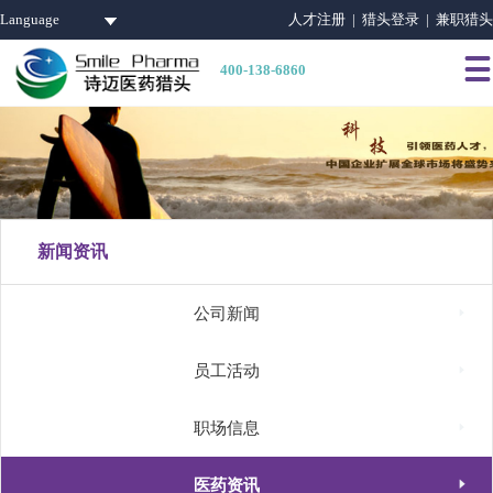
Language
人才注册 |
猎头登录 |
兼职猎头

400-138-6860
新闻资讯

公司新闻

员工活动

职场信息

医药资讯