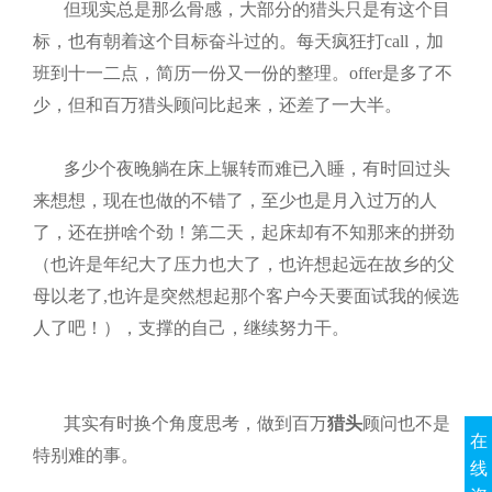
但现实总是那么骨感，大部分的猎头只是有这个目
标，也有朝着这个目标奋斗过的。每天疯狂打
call
，加
班到十一二点，简历一份又一份的整理。
offer
是多了不
少，但和百万猎头顾问比起来，还差了一大半。
多少个夜晚躺在床上辗转而难已入睡，有时回过头
来想想，现在也做的不错了，至少也是月入过万的人
了，还在拼啥个劲！第二天，起床却有不知那来的拼劲
（也许是年纪大了压力也大了，也许想起远在故乡的父
母以老了
,
也许是突然想起那个客户今天要面试我的候选
人了吧！）
，支撑的自己，继续努力干。
其实有时换个角度思考，做到百万
猎头
顾问也不是
在
特别难的事。
线