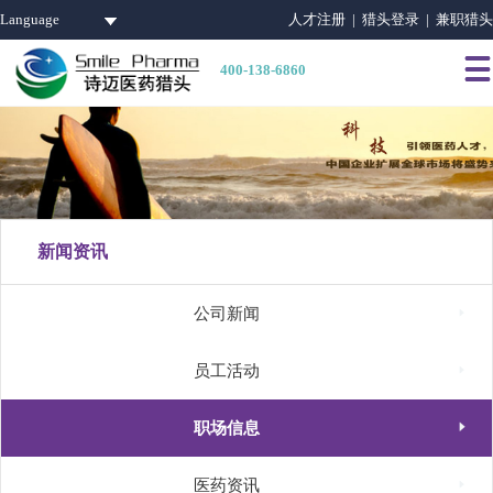
Language
人才注册 |
猎头登录 |
兼职猎头

400-138-6860
新闻资讯

公司新闻

员工活动

职场信息

医药资讯