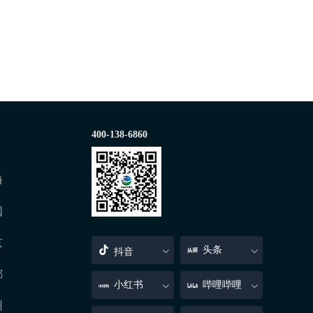
400-138-6860
海
国
京
头条
抖音
都
小红书
哔哩哔哩
州