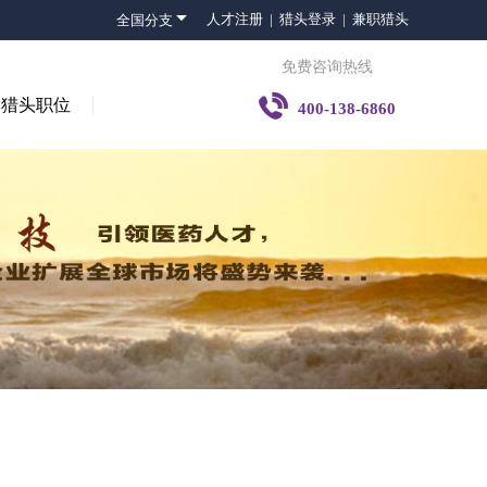

人才注册 |
猎头登录 |
兼职猎头
全国分支
免费咨询热线

猎头职位
400-138-6860