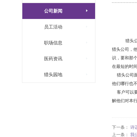

公司新闻

员工活动
猎头公

职场信息
猎头公司，
识，要和那

医药资讯
在最短的时

猎头园地
猎头公司面
他们哪行也
客户可以要
解他们对本
下一条：
诗
上一条：
我