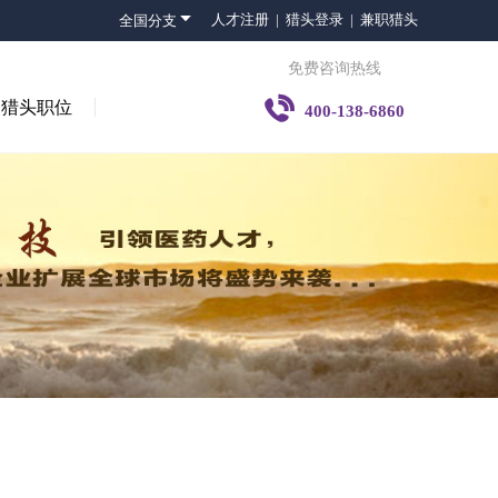

人才注册 |
猎头登录 |
兼职猎头
全国分支
免费咨询热线

猎头职位
400-138-6860