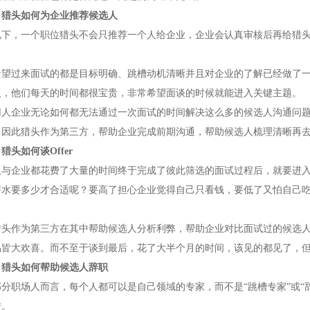
，猎头如何为企业推荐候选人
况下，一个职位猎头不会只推荐一个人给企业，企业会认真审核后再给猎
。
希望过来面试的都是目标明确、跳槽动机清晰并且对企业的了解已经做了一
人，他们每天的时间都很宝贵，非常希望面谈的时候就能进入关键主题。
用人企业无论如何都无法通过一次面试的时间解决这么多的候选人沟通问
。因此猎头作为第三方，帮助企业完成前期沟通，帮助候选人梳理清晰再
猎头如何谈Offer
与企业都花费了大量的时间终于完成了彼此筛选的面试过程后，就要进入谈Of
薪水要多少才合适呢？要高了担心企业觉得自己只看钱，要低了又怕自己
猎头作为第三方在其中帮助候选人分析利弊，帮助企业对比面试过的候选
皆大欢喜。而不至于谈到最后，花了大半个月的时间，该见的都见了，但是
，猎头如何帮助候选人辞职
分职场人而言，每个人都可以是自己领域的专家，而不是“跳槽专家”或“辞
措。