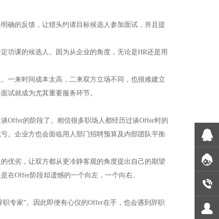
头明确的反馈，让猎头约请目标候选人参加面试，并且提
定功课的候选人。因为从企业的角度，无论是HR还是用
题。一来时间成本太高，二来双方立场不同，也很难建立
去面试就成为尤其重要服务环节。
fer的阶段了。相信很多职场人都经历过谈Offer时的
吃亏。企业方也会面临用人部门招聘预算及内部团队平衡
人的优劣，让双方都从更冷静客观的角度提出自己的期望
在Offer阶段却遗憾的一个向左，一个向右。
职专家”。因此即便有心仪的Offer在手，也会遇到辞职