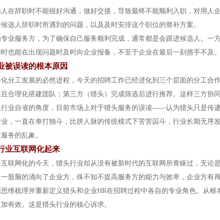
选人在辞职时不能很好沟通，做好交接，导致最终不能顺利入职，对用人
进候选人辞职时所遇到的问题，以及及时安排这个职位的替补方案。
为专业服务方，为了确保自己服务顺利完成，通常都是会跟进候选人。一
同时也能在出现问题时及时向企业报备，不至于企业在最后一刻措手不及
业被误读的根本原因
会化分工发展的必然进程，今天的招聘工作已经进化到三个层面的分工合作
并且合理化搭建团队；第三方（猎头）完成筛选后进行推荐。这样三方协
从行业自省的角度，目前市场上对于猎头服务的误读——认为猎头只是传
行业，一直在单打独斗，比拼人脉的传统模式下苦苦囚斗，行业长期无序
质服务的乱象。
行业互联网化起来
会互联网化的今天，猎头行业却从没有被新时代的互联网所青睐过，无论
是一股脑的涌向了企业方，殊不知不提高服务方的能力与效率，企业方有
网思维梳理并重新定义猎头和企业HR在招聘过程中各自的专业角色。从根
更加有效。这是猎头行业的核心诉求。