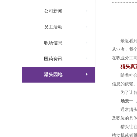

公司新闻

员工活动
最近看

职场信息
从业者，我
在职业分工

医药资讯
猎头真

猎头园地
随着社
信息的依赖
为了让
场景一
通常猎
及职位的具
猎头往
槽动机或者