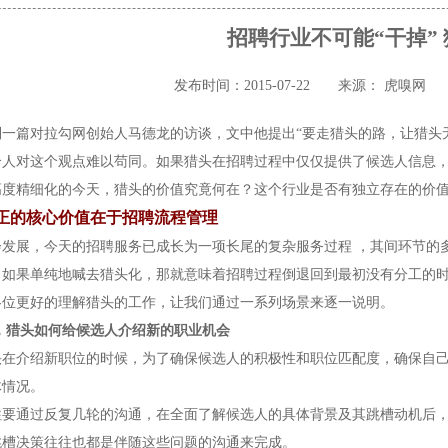
招聘行业不可能“干掉”
发布时间：2015-07-22
来源： 虎嗅网
到一篇对拉勾网创始人马德龙的访谈，文中他提出“要走猎头的路，让猎头
个人对这个观点难以苟同。如果猎头在招聘过程中仅仅提供了候选人信息
高度精细化的今天，猎头的价值究竟何在？这个行业是否有独立存在的价
正的核心价值在于招聘流程管理
会发展，今天的招聘服务已成长为一项长尾的复杂服务过程 ，其间环节的
。如果单纯地喊去猎头化，那就意味着招聘过程倒退回到最初没有分工的
各位更好的理解猎头的工作，让我们通过一系列场景来逐一说明。
 ，猎头如何给候选人介绍新的职业机会
头在介绍新职位的时候，为了确保候选人的积极性和职位匹配度，确保自
体情况。
往要通过反复几轮的沟通，在全面了解候选人的具体背景及其跳槽动机后
跳槽决策往往也都是伴随这些问题的沟通来完成。