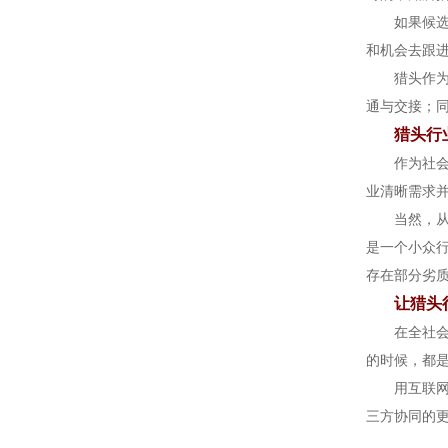
如果候
和机会去跟
猎头作
通与交接；
猎头行
作为社
业清晰需求
当然，
是一个小众
存在部分劣
让猎头
在全社
的时候，都
用互联
三方协同的