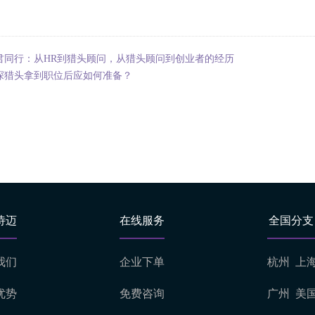
君同行：从HR到猎头顾问，从猎头顾问到创业者的经历
深猎头拿到职位后应如何准备？
诗迈
在线服务
全国分支
我们
企业下单
杭州
上
优势
免费咨询
广州
美