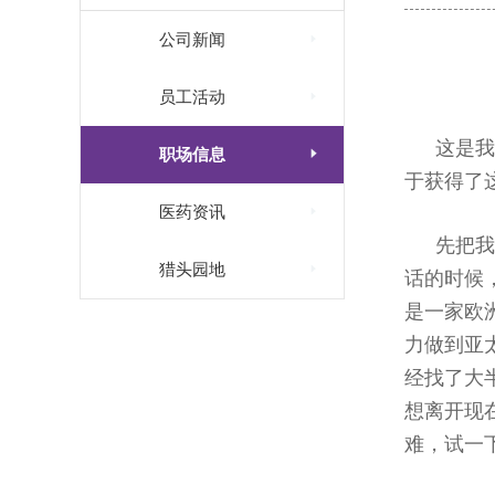

公司新闻

员工活动
这是我

职场信息
于获得了

医药资讯
先把我

猎头园地
话的时候
是一家欧
力做到亚
经找了大
想离开现
难，试一