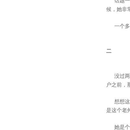
话题
候，她非
一个多
二
没过
户之前，
想想
是这个老
她是个