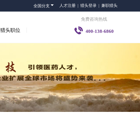

人才注册 |
猎头登录 |
兼职猎头
全国分支
免费咨询热线

猎头职位
400-138-6860