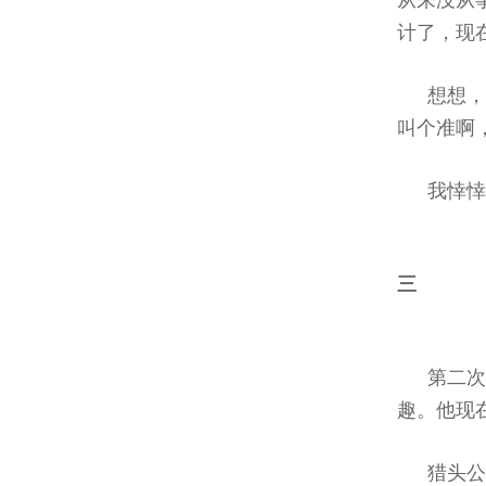
从来没从
计了，现
想想
叫个准啊
我悻悻
三
第二
趣。他现
猎头