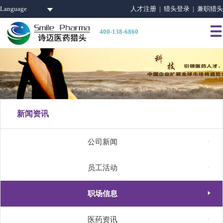
Language
人才注册 |
猎头登录 |
兼职猎头

400-138-6860
新闻资讯

公司新闻

员工活动

职场信息

医药资讯