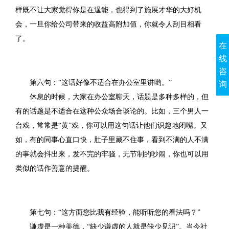
样既不让大家觉得你是在逞能，也得到了施展才华的大好机
会，一旦你给公司带来的收益高附加值，你就令人刮目相看
了。
在
线
咨
第六句：“这话好像不适合在办公室里讲哟。”
询
休息的时候，大家在办公室聊天，话题是多种多样的，但
有的话题是不适合在这种公众场合谈论的。比如，三个男人一
台戏，常常是“黄”戏，你可以用这句话让他们识趣地闭嘴。又
如，有的同事心直口快，肚子里藏不住事，看到不满的人不满
的事就会抖出来，发不完的牢骚，无节制的吵闹，你也可以用
类似的话作善意的提醒。
第七句：“这方面您比我有经验，能听听您的看法吗？”
谦虚是一种美德，“缺少谦虚的人就是缺少见识”。当今社