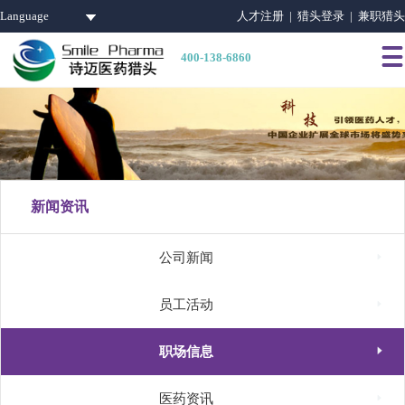
Language
人才注册 |
猎头登录 |
兼职猎头

400-138-6860
新闻资讯

公司新闻

员工活动

职场信息

医药资讯