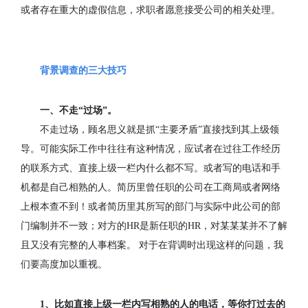
或者存在重大的虚假信息，求职者愿意接受公司的相关处理。
背景调查的三大技巧
一、不走
“
过场
”
。
不走过场，顾名思义就是抓
“
主要矛盾
”
直接找到其上级领
导。可能实际工作中往往有这种情况，应试者在过往工作经历
的联系方式、直接上级一栏内什么都不写。或者写的电话和手
机都是自己相熟的人。简历里曾任职的公司在工商局或者网络
上根本查不到！或者简历里其所写的部门与实际中此公司的部
门编制并不一致；对方的
HR
是新任职的
HR
，对某某某并不了解
且又没有完整的人事档案。
对于在背调时出现这样的问题，我
们要高度加以重视。
1
、比如直接上级一栏内写相熟的人的电话，等你打过去的