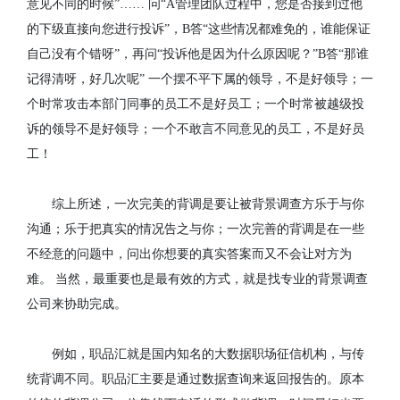
意见不同的时候
”……
问
“A
管理团队过程中，您是否接到过他
的下级直接向您进行投诉
”
，
B
答
“
这些情况都难免的，谁能保证
自己没有个错呀
”
，再问
“
投诉他是因为什么原因呢？
”B
答
“
那谁
记得清呀，好几次呢
”
一个摆不平下属的领导，不是好领导；一
个时常攻击本部门同事的员工不是好员工；一个时常被越级投
诉的领导不是好领导；一个不敢言不同意见的员工，不是好员
工！
综上所述，一次完美的背调是要让被背景调查方乐于与你
沟通；乐于把真实的情况告之与你；一次完善的背调是在一些
不经意的问题中，问出你想要的真实答案而又不会让对方为
难。
当然，最重要也是最有效的方式，就是找专业的背景调查
公司来协助完成。
例如，职品汇就是国内知名的大数据职场征信机构，与传
统背调不同。职品汇主要是通过数据查询来返回报告的。原本