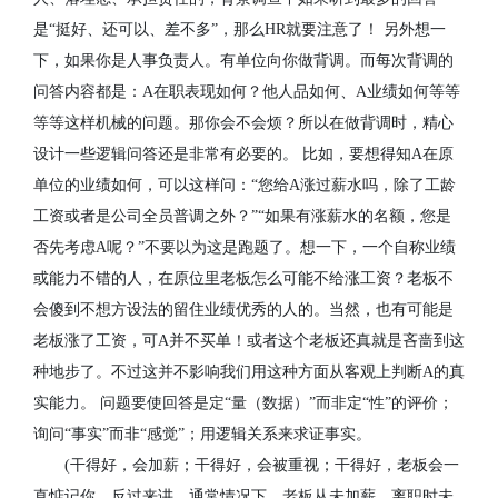
是
“
挺好、还可以、差不多
”
，那么
HR
就要注意了！
另外想一
下，如果你是人事负责人。有单位向你做背调。而每次背调的
问答内容都是：
A
在职表现如何？他人品如何、
A
业绩如何等等
等等这样机械的问题。那你会不会烦？所以在做背调时，精心
设计一些逻辑问答还是非常有必要的。
比如，要想得知
A
在原
单位的业绩如何，可以这样问：
“
您给
A
涨过薪水吗，除了工龄
工资或者是公司全员普调之外？
”“
如果有涨薪水的名额，您是
否先考虑
A
呢？
”
不要以为这是跑题了。想一下，一个自称业绩
或能力不错的人，在原位里老板怎么可能不给涨工资？老板不
会傻到不想方设法的留住业绩优秀的人的。当然，也有可能是
老板涨了工资，可
A
并不买单！或者这个老板还真就是吝啬到这
种地步了。不过这并不影响我们用这种方面从客观上判断
A
的真
实能力。
问题要使回答是定
“
量（数据）
”
而非定
“
性
”
的评价；
询问
“
事实
”
而非
“
感觉
”
；用逻辑关系来求证事实。
(
干得好，会加薪；干得好，会被重视；干得好，老板会一
直惦记你。反过来讲，通常情况下，老板从未加薪、离职时未