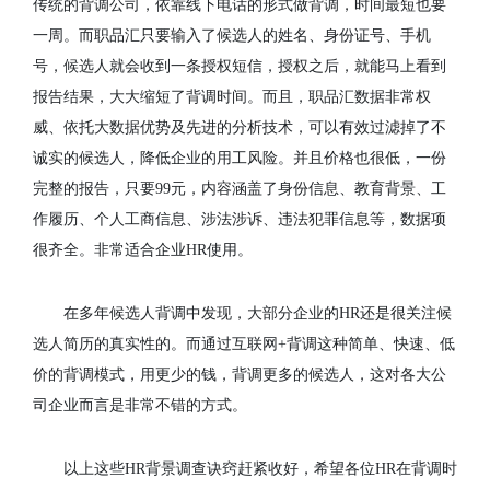
传统的背调公司，依靠线下电话的形式做背调，时间最短也要
一周。而职品汇只要输入了候选人的姓名、身份证号、手机
号，候选人就会收到一条授权短信，授权之后，就能马上看到
报告结果，大大缩短了背调时间。而且，职品汇数据非常权
威、依托大数据优势及先进的分析技术，可以有效过滤掉了不
诚实的候选人，降低企业的用工风险。并且价格也很低，一份
完整的报告，只要
99
元，内容涵盖了身份信息、教育背景、工
作履历、个人工商信息、涉法涉诉、违法犯罪信息等，数据项
很齐全。非常适合企业
HR
使用。
在多年候选人背调中发现，大部分企业的
HR
还是很关注候
选人简历的真实性的。而通过互联网
+
背调这种简单、快速、低
价的背调模式，用更少的钱，背调更多的候选人，这对各大公
司企业而言是非常不错的方式。
以上这些HR背景调查诀窍赶紧收好，希望各位HR在背调时