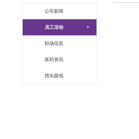

公司新闻

员工活动

职场信息

医药资讯

猎头园地