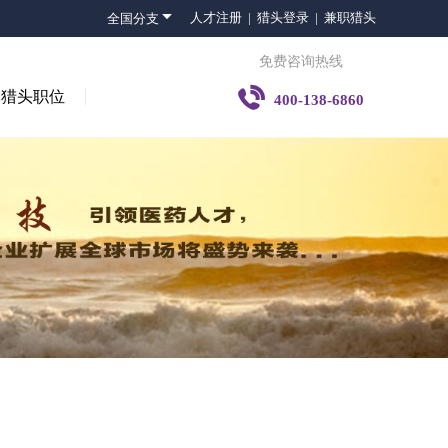

人才注册 |
猎头登录 |
兼职猎头
全国分支
免费咨询热线

猎头职位
400-138-6860