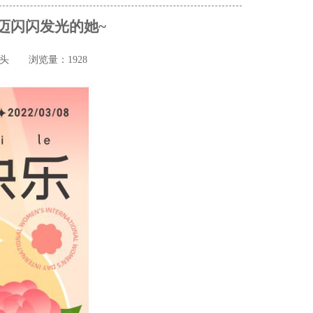
诗迈闪闪发光的她~
猎头
浏览量：1928