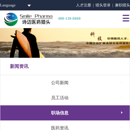
Language
人才注册 |
猎头登录 |
兼职猎头

400-138-6860
新闻资讯

公司新闻

员工活动

职场信息

医药资讯