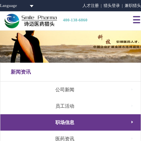
Language
人才注册 |
猎头登录 |
兼职猎头

400-138-6860
新闻资讯

公司新闻

员工活动

职场信息

医药资讯