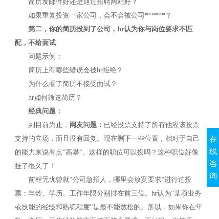
简历发邮件好还是通过招聘网站好？
如果重复投资一家公司，会不会被公司******？
第二，你的简历投到了公司，hr认为你与岗位要求不匹
配，不给面试
问题示例：
简历上有哪些错误会被hr拒绝？
为什么看了简历不接受面试？
hr如何筛选简历？
经典问题：
到目前为止，
网友问题：
已经投票支持了所有他应该投票
支持的立场，而且没有回复。现在剩下一些位置，相对于自己
在
线
的能力来说有点“高攀”。这样的职位可以投吗？这种职位好像
咨
挂了很久了！
询
前程无忧曾就“公司急招人，哪里会放宽要求”进行过投
票：年龄、学历、工作年限分别排在前三位。hr认为“某项业务
或技能的经验和熟练程度”是最不能放松的。所以，如果你在年