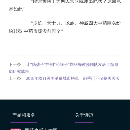
“
经营惨淡！为何民营医院屡出此状？原因竟
是如此
”
“
步长、天士力、以岭、神威四大中药巨头纷
纷转型 中药市场没前景？”
下一条：
让“糖孩子”告别“药罐子”刘丽梅教授团队发表了糖尿
病研究成果
上一条：
2018年双11医美消费城市榜单，剁手已不仅是买买买
产品和服务
关于诗迈