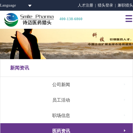
Language
人才注册 |
猎头登录 |
兼职猎头

400-138-6860
新闻资讯

公司新闻

员工活动

职场信息

医药资讯