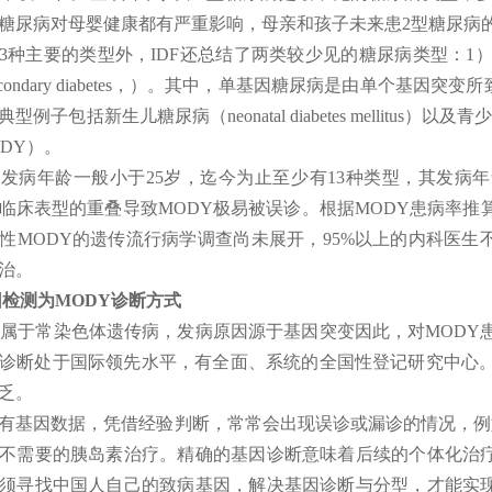
糖尿病对母婴健康都有严重影响，母亲和孩子未来患2型糖尿病
3种主要的类型外，IDF还总结了两类较少见的糖尿病类型：1）单基因糖尿
condary diabetes，）。其中，单基因糖尿病是由单个基因
子包括新生儿糖尿病（neonatal diabetes mellitus）以及青少年成人起
ODY）。
Y发病年龄一般小于25岁，迄今为止至少有13种类型，其发病
临床表型的重叠导致MODY极易被误诊。根据MODY患病率推
性MODY的遗传流行病学调查尚未展开，95%以上的内科医生不
治。
检测为MODY诊断方式
Y属于常染色体遗传病，发病原因源于基因突变因此，对MODY
诊断处于国际领先水平，有全面、系统的全国性登记研究中心。
乏。
有基因数据，凭借经验判断，常常会出现误诊或漏诊的情况，例
不需要的胰岛素治疗。精确的基因诊断意味着后续的个体化治
须寻找中国人自己的致病基因，解决基因诊断与分型，才能实