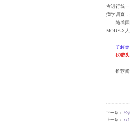
者进行统一
病学调查，
随着国
MODY-
了解更
找
猎头
推荐阅
下一条：
经
上一条：
双