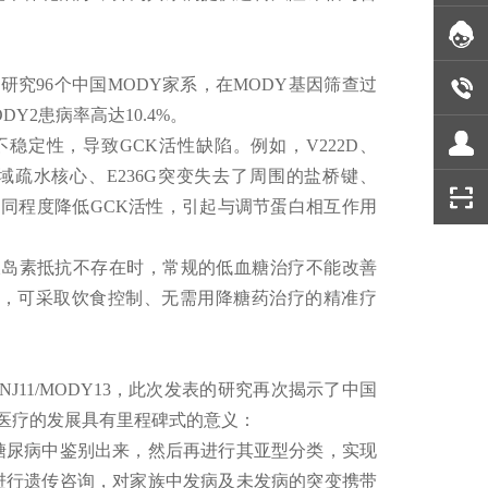
过研究96个中国MODY家系，在MODY基因筛查过
Y2患病率高达10.4%。
稳定性，导致GCK活性缺陷。例如，V222D、
结构域疏水核心、E236G突变失去了周围的盐桥键、
不同程度降低GCK活性，引起与调节蛋白相互作用
当胰岛素抵抗不存在时，常规的低血糖治疗不能改善
患者，可采取饮食控制、无需用降糖药治疗的精准疗
J11/MODY13，此次发表的研究再次揭示了中国
准医疗的发展具有里程碑式的意义：
型糖尿病中鉴别出来，然后再进行其亚型分类，实现
进行遗传咨询，对家族中发病及未发病的突变携带