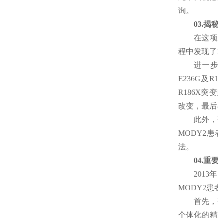
询。
03.
揭秘
在这项
程中发现了
进一步
E236G
R186X
改变，最后
此外，
MODY2
法。
04.
重
201
MODY2
首先，
个体化的精