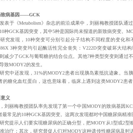
致病基因——GCK
发表于《Metabolism》杂志的前沿成果中，刘丽梅教授团队通
10种GCK基因突变，其中5种是国际尚未报道的新致病突变。MOD
研究发现，10种突变可分别引起分子结构不同程度的变化和不
及R186X 3种突变均引起酶活性完全丧失：V222D突变破坏大
突变则减少了GCK与葡萄糖的结合位点。其他7种类型突变则通过
导致MODY2的发生。
研究中还发现，31%的MODY2患者出现胰岛素抵抗迹象。
患者的糖化血红蛋白，这也意味着，临床上遇到这类
MODY2
要意义
3年，刘丽梅教授团队率先发现了第一个中国MODY的致病基因KCN
患者最常见的10种GCK基因突变。这两次发现都对中国糖尿病精
研究提示人们要实现糖尿病的正确分型，把MODY从1型或2
准治疗；其次，研究督促人们对MODY这种遗传性糖尿病及时