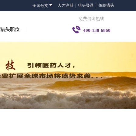

人才注册 |
猎头登录 |
兼职猎头
全国分支
免费咨询热线

猎头职位
400-138-6860