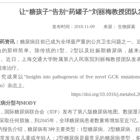
让“糖孩子”告别“药罐子”刘丽梅教授团
发布时间：2018-11-09
来源： 生物探索
药资讯：
糖尿病目前已成为全球最严重的公共卫生问题之一。
为的那样简单。除传统的1型、2型以及妊娠期糖尿病，越
）。近日，上海交通大学附属第六人民医院刘丽梅教授团队发表
精准治疗。
以“Insights into pathogenesis of five novel GCK mutation
lism》杂志上。
https://doi.org/10.1016/j.metabol.
病分型与MODY
7年，国际糖尿病联合会（IDF）发布了第八版糖尿病地图。数据显示
采取任何措施，到2045年，全球糖尿病患者数量将增加至近7亿
F的报告介绍，糖尿病有3种主要类型：1型糖尿病、2型糖尿病、
常发生在儿童或年轻人；2型糖尿病是最常见的糖尿病类型，