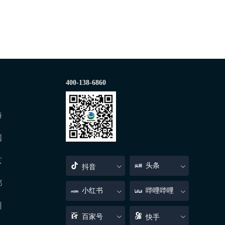
400-138-6860
海
国
京
头条
抖音
都
小红书
哔哩哔哩
州
百家号
快手