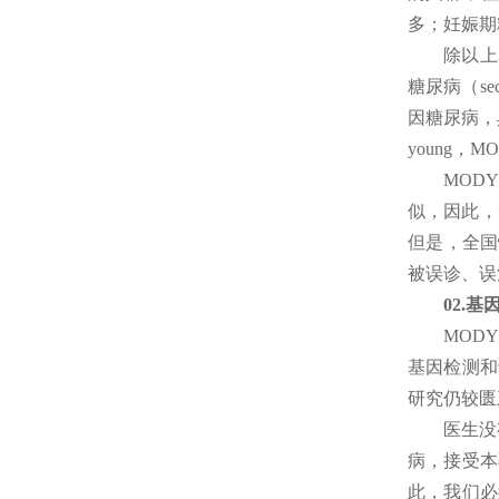
多；妊娠期
除以上
糖尿病（se
因糖尿病，典型例
young，M
MOD
似，因此，
但是，全国
被误诊、误
02.
基因
MOD
基因检测和
研究仍较匮
医生没
病，接受本
此，我们必