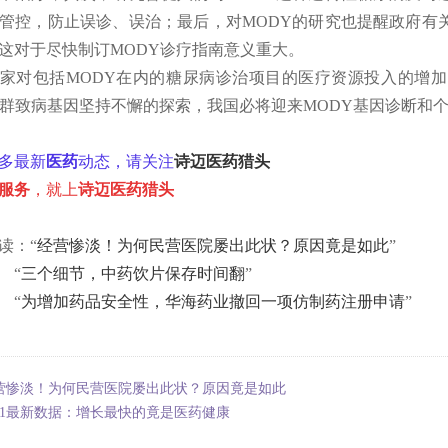
管控，防止误诊、误治；最后，对MODY的研究也提醒政府有
这对于尽快制订MODY诊疗指南意义重大。
家对包括MODY在内的糖尿病诊治项目的医疗资源投入的增
X人群致病基因坚持不懈的探索，我国必将迎来MODY基因诊断和
多最新
医药
动态，请关注
诗迈医药猎头
服务
，就上
诗迈医药猎头
读：“
经营惨淡！为何民营医院屡出此状？原因竟是如此
”
“
三个细节，中药饮片保存时间翻
”
“
为增加药品安全性，华海药业撤回一项仿制药注册申请
”
营惨淡！为何民营医院屡出此状？原因竟是如此
11最新数据：增长最快的竟是医药健康