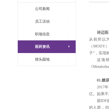

公司新闻

员工活动
诗迈医

职场信息
从前所以
（MODY

医药资讯
子”，实现

猎头园地
这项研究成果
《Metabo
01.
糖尿
201
亿。如果不
据ID
的人群，但