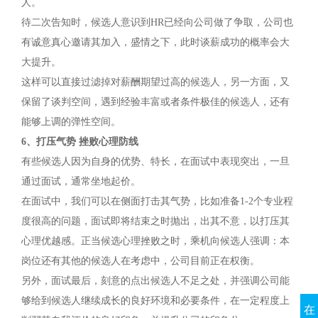
人。
待二次告知时，候选人意识到HR已经向公司做了争取，公司也
有诚意真心邀请其加入，盛情之下，此时谈薪成功的概率会大
大提升。
这样可以直接过滤掉对薪酬期望过高的候选人，另一方面，又
保留了谈判空间，遇到经验丰富或者条件极佳的候选人，还有
能够上调的弹性空间。
6、打压气势 挫败心理防线
有些候选人因为自身的优势、特长，在面试中表现突出，一旦
通过面试，通常坐地起价。
在面试中，我们可以在侧面打击其气势，比如准备1-2个专业程
度很高的问题，面试即将结束之时抛出，出其不意，以打压其
心理优越感。正当候选心理挫败之时，乘机向候选人强调：本
岗位还有其他的候选人在考虑中，公司目前正在权衡。
另外，面试最后，刻意的点出候选人不足之处，并强调公司能
够给到候选人继续成长的良好环境和必要条件，在一定程度上
在