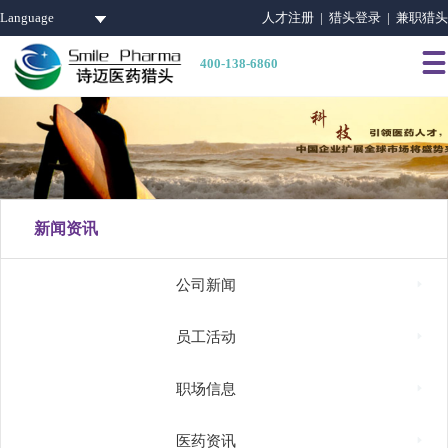
Language
人才注册 |
猎头登录 |
兼职猎头

400-138-6860
新闻资讯

公司新闻

员工活动

职场信息

医药资讯