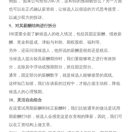
例如，"如果公司给你20K/月，这和你的预期吻合么？另一方面
也可以在正式确认薪资前，让候选人以假设的方式思考接受，
以减少双方的惊讶。
9、对其薪酬结构进行拆分
HR需要全面了解候选人的收入情况，包括其固定薪酬、绩效薪
酬、奖金和提成、津贴与补助、期权股权、福利等。
另外，还应问清候选人，他所说的薪酬是税前还是税后。
当候选人提出较高薪酬期待时，我们要能够将之进行有效拆
分，去除其中浮动或预期部分，抓住固定部分。
通常，固定部分的薪酬数字，就是候选人能够接受的底线。
这样知己知彼，我们在谈薪的过程中，才能占据主动权，降低
候选人的心理预期。
10、灵活自由组合
在设置试用期薪酬和转正薪酬时，我们比较通常的做法是试用
期薪酬打8折，候选人会感觉这是在变相的降薪，因此，我们可
以在工资结构上做文章。