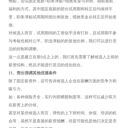
例如，尝试固定底薪+职务津贴+绩效奖金与补助、期权股权、
福利的方式。其中固定底薪的部分试用期和转正后均保持不
变，职务津贴试用期间按比例发放，绩效奖金从转正后开始发
放。
对候选人而言，试用期间的工资似乎没有打折，且试用期不参
与考核也相对公平。职业津贴的的发放比例，我们可以进行灵
活的控制和调整。
这一点是建立在第9点之上的，我们首先需要了解候选人之前的
薪资结构，然后才能进行灵活的优化组合。
11、突出强调其他优渥条件
除了固定薪资外，还可告诉候选人企业在薪酬方面的竞争力和
吸引力。
如：各种保险齐全，实行内部赠股制度等。这样可以减少双方
在薪资上的分歧。
甚至对某些候选人而言，弹性的上下班时间、休假、培训的机
会等，虽然不是直接的薪资报酬，但是可能也是他们决定是否