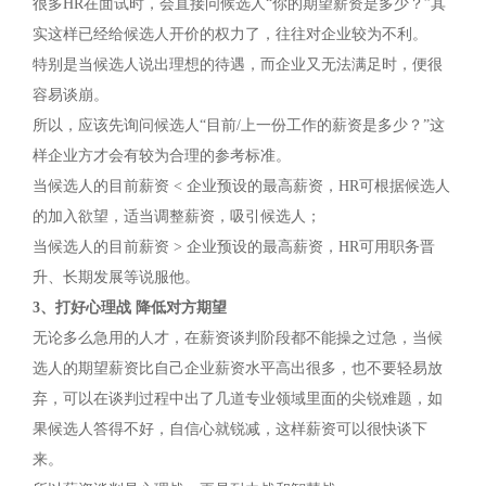
很多HR在面试时，会直接问候选人“你的期望薪资是多少？”其
实这样已经给候选人开价的权力了，往往对企业较为不利。
特别是当候选人说出理想的待遇，而企业又无法满足时，便很
容易谈崩。
所以，应该先询问候选人“目前/上一份工作的薪资是多少？”这
样企业方才会有较为合理的参考标准。
当候选人的目前薪资 < 企业预设的最高薪资，HR可根据候选人
的加入欲望，适当调整薪资，吸引候选人；
当候选人的目前薪资 > 企业预设的最高薪资，HR可用职务晋
升、长期发展等说服他。
3、打好心理战 降低对方期望
无论多么急用的人才，在薪资谈判阶段都不能操之过急，当候
选人的期望薪资比自己企业薪资水平高出很多，也不要轻易放
弃，可以在谈判过程中出了几道专业领域里面的尖锐难题，如
果候选人答得不好，自信心就锐减，这样薪资可以很快谈下
来。