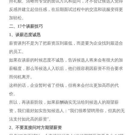
持礼貌、清晰而专业的面试方式和提问，才不会让候选人觉得
反感并建立起信任感，在后期面试过程中的交流和说服变得更
加轻松。
二、17个谈薪技巧
1、谈薪态度诚恳
薪资谈判不是为了把薪资压到最低，而是要为企业找到最适合
的员工。
如果在谈薪的时候态度不诚恳，告诉候选人将来会有很大的加
薪幅度，那么等候选人入职后，他们很容易因薪资不符合要求
而伺机离开。
这样的话，企业暂时省了些钱，但将来会付出更加高昂的代
价。
所以，再谈薪阶段，如果薪酬确实无法给到候选人的期望薪
资，我们最好如实告知候选人：“我们很希望聘用你，但真的无
法支付如此高的薪资”。
2、不要直接问对方期望薪资