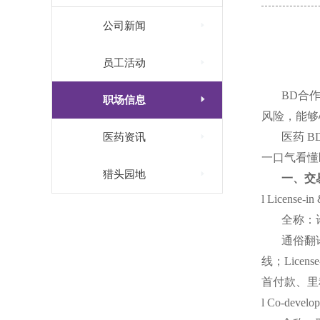

公司新闻

员工活动
BD合

职场信息
风险，
能够

医药
B
医药资讯
一口气看懂

猎头园地
一、交
l License-in
全称：
通俗翻
线；Lic
首付款、里
l Co-develo