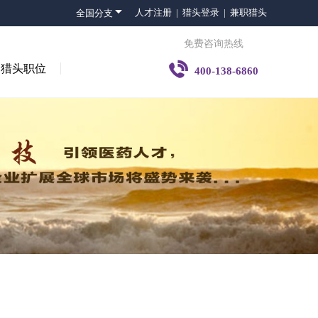

人才注册 |
猎头登录 |
兼职猎头
全国分支
免费咨询热线

猎头职位
400-138-6860