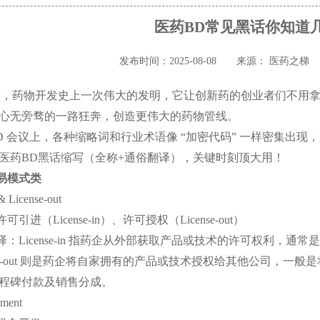
医药BD常见黑话你知道
发布时间：2025-08-08
来源： 医药之梯
作，药物开发史上一次伟大的发明，它让创新药的创业者们不用拿
心无旁骛的一路狂奔，创造更伟大的药物管线。
D 会议上，各种缩略词和行业术语像 “加密代码” 一样密集出
医药
BD黑话缩写（全称+通俗翻译），关键时刻顶大用！
易模式类
 & License-out
许可引进（
License-in）、许可授权（License-out）
译：
License-in 指药企从外部获取产品或技术的许可权利，
ense-out 则是药企将自家拥有的产品或技术授权给其他公司，
程碑付款及销售分成。
pment