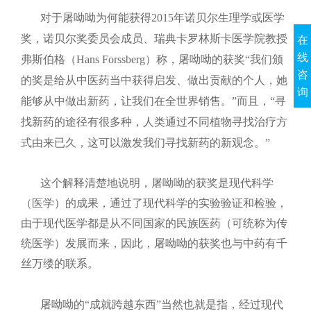
对于屠呦呦为何能获得
2015
年诺贝尔生理学或医学
奖，诺贝尔奖委员会成员、瑞典卡罗林斯卡医学院教授
在
线
弗斯伯格（
Hans Forssberg
）称，屠呦呦的获奖“我们颁
咨
的奖是给从中医药当中获得启发、做出贡献的个人，她
询
能够从中做出新药，让我们在全世界销售。”而且，“寻
找新药的途径有很多种，人类通过不同植物寻找治疗方
式由来已久，这可以激发我们寻找新药的新观念。”
这个解释清楚地说明，屠呦呦的获奖是现代科学
（医学）的成果，通过了现代科学的实验验证和检验，
由于现代医学都是从不同国家的民族医药（可统称为传
统医学）发展而来，因此，屠呦呦的获奖也与中药有千
丝万缕的联系。
屠呦呦的“成就跨越东西”当然也就是指，经过现代