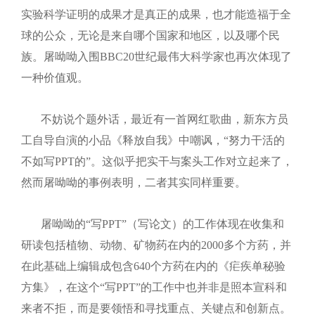
实验科学证明的成果才是真正的成果，也才能造福于全
球的公众，无论是来自哪个国家和地区，以及哪个民
族。屠呦呦入围
BBC20
世纪最伟大科学家也再次体现了
一种价值观。
不妨说个题外话，最近有一首网红歌曲，新东方员
工自导自演的小品《释放自我》中嘲讽，“努力干活的
不如写
PPT
的”。这似乎把实干与案头工作对立起来了，
然而屠呦呦的事例表明，二者其实同样重要。
屠呦呦的“写
PPT
”（写论文）的工作体现在收集和
研读包括植物、动物、矿物药在内的
2000
多个方药，并
在此基础上编辑成包含
640
个方药在内的《疟疾单秘验
方集》，在这个“写
PPT
”的工作中也并非是照本宣科和
来者不拒，而是要领悟和寻找重点、关键点和创新点。