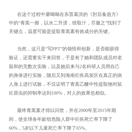
在这个过程中屠呦呦在东晋葛洪的《肘后备急方》
中的“青蒿一握，以水二升渍，绞取汁，尽服之”找到了
关键点，温度可能是提取青蒿素有效成分的关键。
当然，这只是“写
PPT
”的领悟和创新，是否能获得
验证，还需要实干来回答，于是有了她和团队成员对老
鼠和的无数次实验，以及她后来与
2
名科研人员用自己
的身体进行实验，随后又到海南疟疾高发区在真正的病
人身上进行试验，不仅证明了青蒿乙醚中性提取物对鼠
疟原虫的抑制率达到
100%
，对人的效果也相似。
最终青蒿素才得以问世，并在
2000
年至
2015
年期
间，使全球各年龄组危险人群中疟疾死亡率下降了
60%
，
5
岁以下儿童死亡率下降了
65%
。