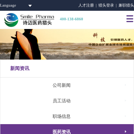
Language
人才注册 |
猎头登录 |
兼职猎头

400-138-6860
新闻资讯

公司新闻

员工活动

职场信息

医药资讯