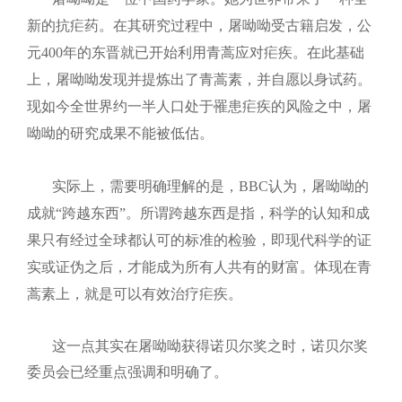
新的抗疟药。在其研究过程中，屠呦呦受古籍启发，公
元
400
年的东晋就已开始利用青蒿应对疟疾。在此基础
上，屠呦呦发现并提炼出了青蒿素，并自愿以身试药。
现如今全世界约一半人口处于罹患疟疾的风险之中，屠
呦呦的研究成果不能被低估。
实际上，需要明确理解的是，
BBC
认为，屠呦呦的
成就“跨越东西”。所谓跨越东西是指，科学的认知和成
果只有经过全球都认可的标准的检验，即现代科学的证
实或证伪之后，才能成为所有人共有的财富。体现在青
蒿素上，就是可以有效治疗疟疾。
这一点其实在屠呦呦获得诺贝尔奖之时，诺贝尔奖
委员会已经重点强调和明确了。