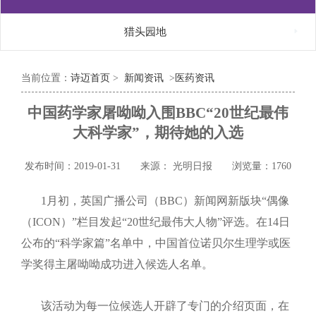

猎头园地
当前位置：
诗迈首页
>
新闻资讯
>
医药资讯
中国药学家屠呦呦入围BBC“20世纪最伟
大科学家”，期待她的入选
发布时间：2019-01-31
来源： 光明日报
浏览量：1760
1
月初，英国广播公司（
BBC
）新闻网新版块“偶像
（
ICON
）”栏目发起“
20
世纪最伟大人物”评选。在
14
日
公布的“科学家篇”名单中，中国首位诺贝尔生理学或医
学奖得主屠呦呦成功进入候选人名单。
该活动为每一位候选人开辟了专门的介绍页面，在