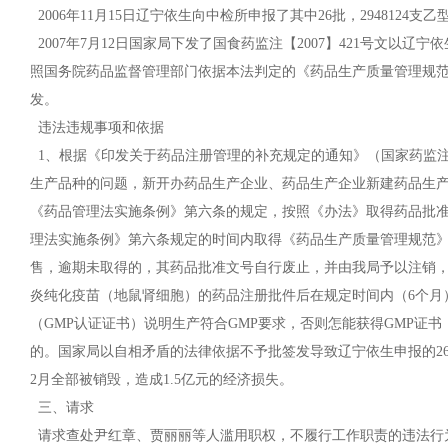
2006年11月15日辽宁依生向中检所申报了其中26批，294812
2007年7月12日国家局下发了国食药监注【2007】421号文以辽
照国务院药品监督管理部门依据本法判定的《药品生产质量管理规范
发。
违法违规事项和依据
1、根据《印发关于药品注册管理的补充规定的通知》（国家药监注【2
生产品种的问题，新开办药品生产企业、药品生产企业新建药品生
《药品管理法实施条例》第六条的规定，按照《办法》取得药品批
理法实施条例》第六条规定的时间内取得《药品生产质量管理规范》
售，逾期未取得的，其药品批准文号自行废止，并由我局予以注销，
炎纯化疫苗（地鼠肾细胞）的药品注册批件后在规定时间内（6个月
（GMP认证证书）说明生产符合GMP要求，否则怎能获得GMP证
的。国家局以自相矛盾的法律依据不予批签发导致辽宁依生申报的26批及
2月全部被销毁，造成1.5亿元的经济损失。
三、请求
请求查处尹红章、贾丽丽等人滥用职权，不履行工作职责的违法行