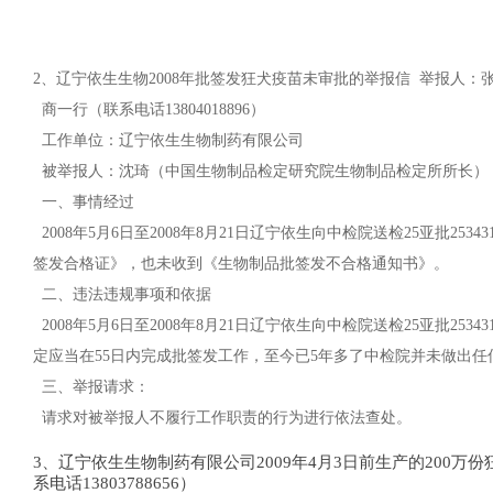
2、辽宁依生生物
2008
年批签发狂犬疫苗未审批的举报信
举报人：张译（
商一行（联系电话13804018896）
工作单位：辽宁依生生物制药有限公司
被举报人：沈琦（中国生物制品检定研究院生物制品检定所所长）
一、事情经过
2008年5月6日至2008年8月21日辽宁依生向中检院送检25亚批2
签发合格证》，也未收到《生物制品批签发不合格通知书》。
二、违法违规事项和依据
2008年5月6日至2008年8月21日辽宁依生向中检院送检25亚批2
定应当在55日内完成批签发工作，至今已5年多了中检院并未做出任
三、举报请求：
请求对被举报人不履行工作职责的行为进行依法查处。
3、辽宁依生生物制药有限公司2009年4月3日前生产的200万
系电话13803788656）