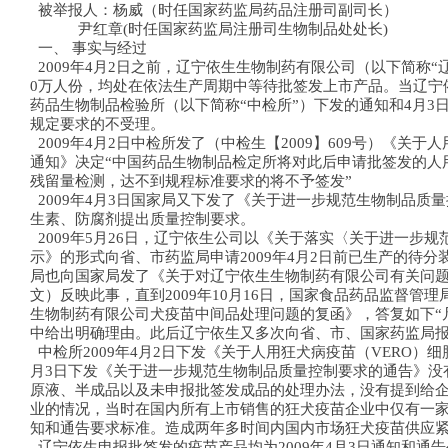
被举报人：杨威（时任国家药监局药品注册司副司长）
尹红章(时任国家药监局注册司生物制品处处长)
一、 事实与经过
2009年4月2日之前，辽宁依生生物制药有限公司（以下简称“
0万人份，均处在依法生产周期中等待批签发上市产品。当辽宁
药品生物制品检验所（以下简称“中检所”）下发的通知和4月3
规定要求的不受理。
2009年4月2日中检所发了（中检生【2009】609号）《关于
通知》决定“中国药品生物制品检定所将对此后申请批签发的人用
残留量检测，达不到规程标准要求的将不予签发”
2009年4月3日国家局又下发了《关于进一步规范生物制品质
生素、防腐剂提出质量控制要求。
2009年5月26日，辽宁依生公司以《关于落实〈关于进一步
示》的形式向省、市药监局申请2009年4月2日前已生产的待
局也向国家局发了《关于对辽宁依生生物制药有限公司有关问题核
文）反映此事，直到2009年10月16日，国家食品药品监督管理
生物制药有限公司犬疫苗中间品处理问题的复函》，答复如下“
中给出明确理由。此后辽宁依生又多次向省、市、国家药监局
中检所2009年4月2日下发《关于人用狂犬病疫苗（VERO）细
月3日下发《关于进一步规范生物制品质量控制要求的通告》没
原液、半成品以及未申报批签发成品的处理办法，没有提到给
业的情况，当时在国内所有上市销售的狂犬疫苗企业中仅有一家
知和通告要求标准。造成两年多时间内国内市场狂犬疫苗供应
辽宁依生申报批签发的疫苗产品均为2009年4月3日通知和通