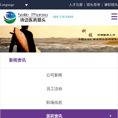
Language
人才注册 |
猎头登录 |
兼职猎头

400-138-6860
新闻资讯

公司新闻

员工活动

职场信息

医药资讯