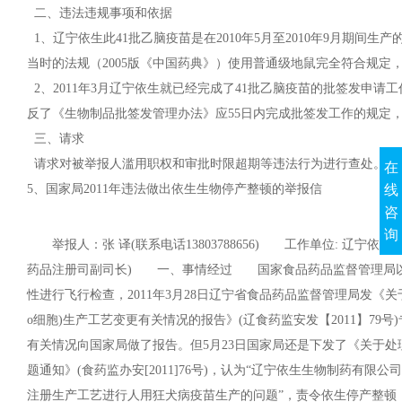
二、违法违规事项和依据
1、辽宁依生此41批乙脑疫苗是在2010年5月至2010年9月期间生
当时的法规（2005版《中国药典》）使用普通级地鼠完全符合规定
2、2011年3月辽宁依生就已经完成了41批乙脑疫苗的批签发申请工
反了《生物制品批签发管理办法》应55日内完成批签发工作的规定
三、请求
请求对被举报人滥用职权和审批时限超期等违法行为进行查处。
在
5、国家局2011年违法做出依生生物停产整顿的举报信
线
咨
询
举报人：张 译(联系电话13803788656) 工作单位: 辽
药品注册司副司长) 一、事情经过 国家食品药品监督管理局以2
性进行飞行检查，2011年3月28日辽宁省食品药品监督管理局发《关
o细胞)生产工艺变更有关情况的报告》(辽食药监安发【2011】7
有关情况向国家局做了报告。但5月23日国家局还是下发了《关于
题通知》(食药监办安[2011]76号)，认为“辽宁依生生物制药有限
注册生产工艺进行人用狂犬病疫苗生产的问题”，责令依生停产整顿，终