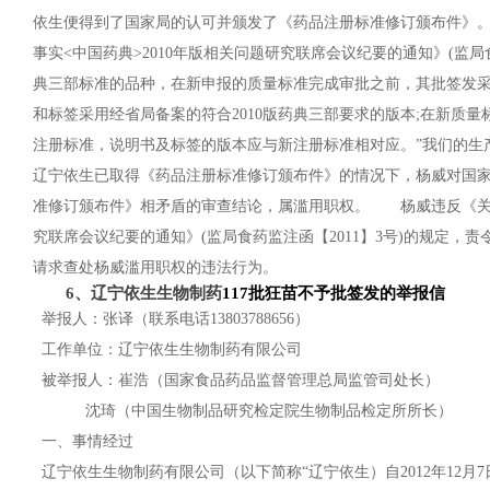
依生便得到了国家局的认可并颁发了《药品注册标准修订颁布件》。而
事实<中国药典>2010年版相关问题研究联席会议纪要的通知》(监局食药
典三部标准的品种，在新申报的质量标准完成审批之前，其批签发采
和标签采用经省局备案的符合2010版药典三部要求的版本;在新质
注册标准，说明书及标签的版本应与新注册标准相对应。”我们的
辽宁依生已取得《药品注册标准修订颁布件》的情况下，杨威对国
准修订颁布件》相矛盾的审查结论，属滥用职权。 杨威违反《关于
究联席会议纪要的通知》(监局食药监注函【2011】3号)的规
请求查处杨威滥用职权的违法行为。
6、辽宁依生生物制药
117批狂苗不予批签发的举报信
举报人：张译（联系电话13803788656）
工作单位：辽宁依生生物制药有限公司
被举报人：崔浩（国家食品药品监督管理总局监管司处长）
沈琦（中国生物制品研究检定院生物制品检定所所长）
一、事情经过
辽宁依生生物制药有限公司（以下简称“辽宁依生）自2012年12月7日