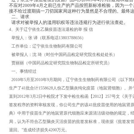
不应对2009年4月之前已生产的产品按照新标准检验，因为一
接不给过渡期搞一刀切国家局这种行为显然是不合理的。最终这
二、请求
请求对被举报人的滥用职权等违法违规行为进行依法查处。
4、关于辽宁依生乙脑疫苗违法退检的举 报 信
举报人：张 译（联系电话13803788656）
工作单位：辽宁依生生物制药有限公司
被举报人：沈 琦（时任中国药品检定研究院生检处处长）
贾丽丽（中国药品检定研究院生物制品检定所研究员）
一、事情经过
2010年5月至2010年9月期间，辽宁依生生物制药有限公司（以下简
生产了41批合计1558628人份乙型脑炎纯化疫苗（地鼠肾细胞）。并于
直到2012年3月2日中检院才下发中检生检函【2012】257号文
签发程序的资料审核发现，你公司生产的该41批疫苗使用的地鼠肾原
典》中用于疫苗生产的地鼠肾原代细胞应来源清洁级动物的规定，
局，认为不符合乙型脑炎灭活疫苗的批签发标准，现依据《批签发管
退回。”造成经济损失4200万元。