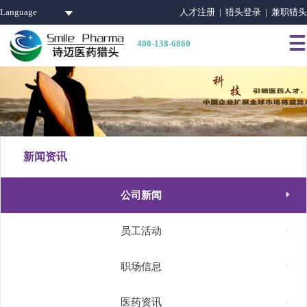
Language
人才注册 |
猎头登录 |
兼职猎头

400-138-6860
新闻资讯

公司新闻

员工活动

职场信息

医药资讯