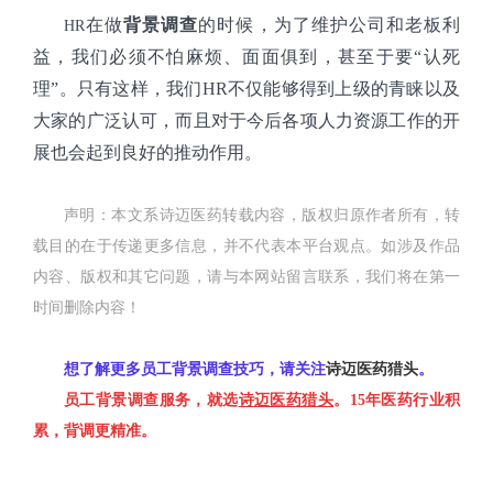
在做
背景调查
的时候，为了维护公司和老板利
HR
益，我们必须不怕麻烦、面面俱到，甚至于要“认死
理”。只有这样，我们
HR
不仅能够得到上级的青睐以及
大家的广泛认可，而且对于今后各项人力资源工作的开
展也会起到良好的推动作用。
声明：本文系诗迈医药转载内容，版权归原作者所有，转
载目的在于传递更多信息，并不代表本平台观点。如涉及作品
内容、版权和其它问题，请与本网站留言联系，我们将在第一
时间删除内容！
想了解更多
员工背景调查
技巧，请关注
诗迈医药猎头
。
员工背景调查
服务，就选
诗迈医药猎头
。15年
医药行业
积
累，
背调
更精准。