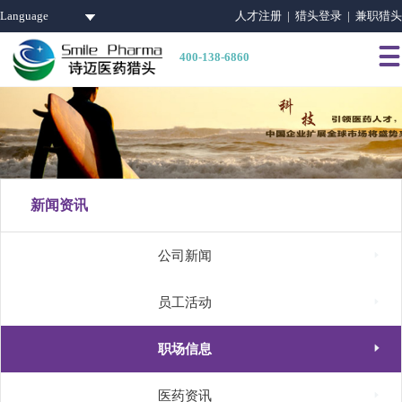
Language
人才注册 |
猎头登录 |
兼职猎头

400-138-6860
新闻资讯

公司新闻

员工活动

职场信息

医药资讯