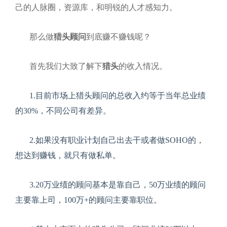
己的人脉圈，资源库，和明锐的人才感知力。
那么做
猎头顾问
到底赚不赚钱呢？
首先我们大致了解下
猎头
的收入情况。
1.
目前市场上猎头顾问的总收入约等于当年总业绩
的
30%
，不同公司有差异。
2.
如果没有职业计划自己出去干或者做
SOHO
的，
想达到赚钱，就只有做私单。
3.20
万业绩的顾问基本是靠自己，
50
万业绩的顾问
主要靠上司，
100
万
+
的顾问主要靠职位。