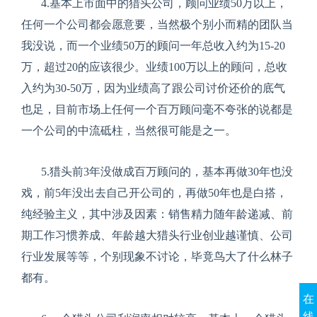
4.
基本上市面中的猎头公司，顾问业绩
50
万以上，
任何一个公司都会愿意要，当然极个别小而精的团队当
我没说，而一个业绩
50
万的顾问一年总收入约为
15-20
万，超过
20
的应该很少。业绩
100
万以上的顾问，总收
入约为
30-50
万，因为业绩高了跟公司讨价还价的底气
也足，目前市场上任何一个百万顾问毫不夸张的说都是
一个公司的中流砥柱，当然很可能是之一。
5.
猎头前
3
年没做成百万顾问的，基本再做
30
年也没
戏，前
5
年没出去自己开公司的，再做
50
年也是白搭，
纯经验主义，其中涉及因素：销售精力随年龄递减、前
期工作习惯养成、年龄越大猎头行业创业越谨慎、公司
行业发展等等，个别现象不讨论，毕竟鸟大了什么林子
都有。
在
线