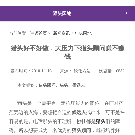

猎头园地
当前位置：
诗迈首页
>
新闻资讯
>
猎头园地
猎头好不好做，大压力下猎头顾问赚不赚
钱
发布时间：2018-11-16
来源： 锐仕方达
浏览量：6882
本文标签：
猎头顾问、猎头、候选人
猎头
是一个需要有一定抗压能力的职位，在面对茫
茫无边的入海，要想把合适的
候选人
找出来，可不是件
容易的是。电话那头的不理解，秒挂都是
猎头
们的障
碍。所以想要成为一名优秀的
猎头顾问
，就得培养好自