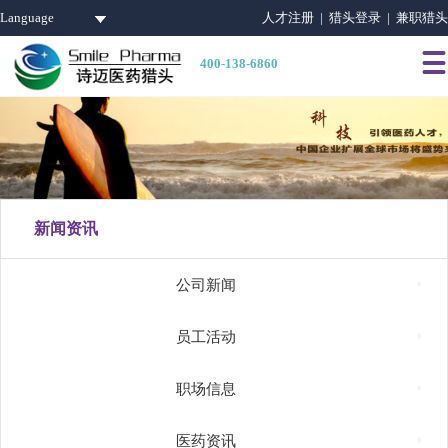
Language
人才注册 |
猎头登录 |
兼职猎头

400-138-6860
新闻资讯

公司新闻

员工活动

职场信息

医药资讯