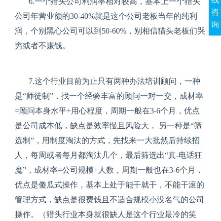
6.
一个猎头公司利润率相对较高，基本上一个猎头
咨
公司年营业额的
30-40%
就是这个公司老板当年的纯利
询
润，个别黑心公司可以到
50-60%
，别相信猎头老板们哭
穷或者不赚钱。
7.
这个行业目前为止只有两种办法培训顾问，一种
是“师徒制”，找一个经验丰富的顾问一对一交，成材率
=
顾问本身水平
+
用心程度，周期一般在
3-6
个月，优点
是公司成本低，缺点是效率慢且风险大， 另一种是“筛
选制”，用制度淘汰的方式，先找来一大批然后持续招
人，每周或者每月都淘汰几个，最后筛选出“真
-
电话狂
魔”，成材率
=
公司规模
+
人数，周期一般也在
3-6
个月，
优点是傻瓜式操作，基本上处于能干就干，不能干滚的
管理方式，缺点是很费钱且不适合规模小没名气的公司
操作。（猎头行业本身就很缺人是这个行业最冷的笑