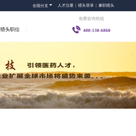

人才注册 |
猎头登录 |
兼职猎头
全国分支
免费咨询热线

猎头职位
400-138-6860