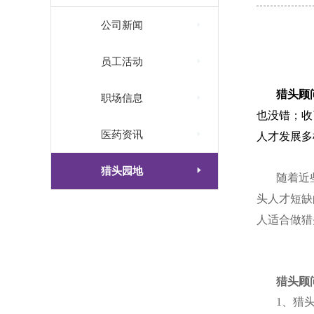

公司新闻

员工活动
猎头顾

职场信息
也没错；收

医药资讯
人才发展多

猎头园地
随着近
头人才短缺
人适合做猎
猎头顾
1
、猎