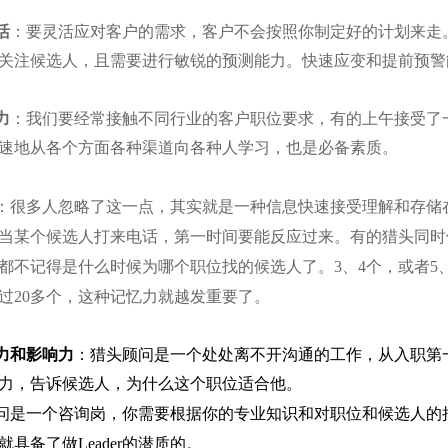
活
：要灵活应对客户的需求，客户不会按照你制定好的计划来走
关注候选人，且需要进行敏锐的预测能力。快速应变和提前预警
力
：我们要经常接触不同行业的客户职位要求，有的上午接受了
速地从各个方面各种渠道向各种人学习，也是必备素质。
：很多人忽略了这一点，其实就是一种信息快速接受理解和存储
当某个候选人打来电话，第一时间要能反应过来。有的猎头同时
都不记得是什么时候为哪个职位找的候选人了。
3
、
4
个，或者
5
过
20
多个，这种记忆力就越发重要了。
力和影响力
：
猎头顾问是一个处处离不开沟通的工作，从入职第
力，告诉候选人，为什么这个职位适合他。
问是一个咨询岗，你需要根据你的专业知识和对职位和候选人的
就具备了做
Leader
的潜质的。