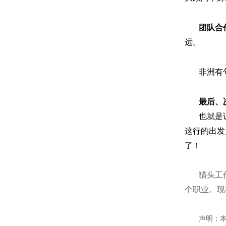
团队合
远。
非洲有
最后、
也就是
这行的出发
了！
猎头工
个职业。现
声明：