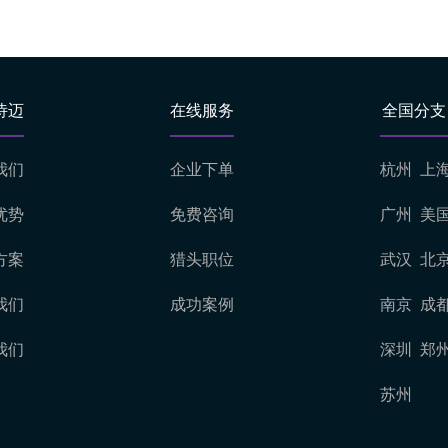
诗迈
在线服务
全国分支
我们
企业下单
杭州
上
优势
免费咨询
广州
美
方案
猎头职位
武汉
北
我们
成功案例
南京
成
我们
深圳
郑
苏州