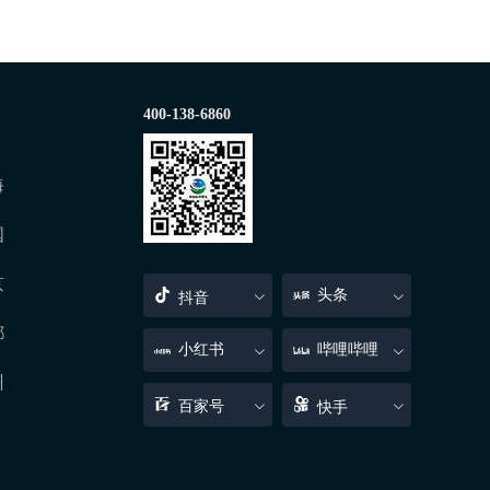
400-138-6860
海
国
京
头条
抖音
都
小红书
哔哩哔哩
州
百家号
快手