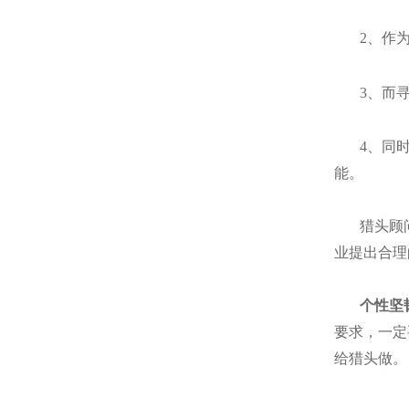
2
、作
3
、而
4
、同
能。
猎头顾
业提出合理
个性坚
要求，一定
给猎头做。